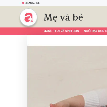
EMAGAZINE
Mẹ và bé
MANG THAI VÀ SINH CON
NUÔI DẠY CON C