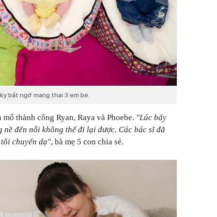
cky bất ngờ mang thai 3 em bé.
nh mổ thành công Ryan, Raya và Phoebe.
"Lúc bấy
ng nề đến nỗi không thể đi lại được. Các bác sĩ đã
 tôi chuyển dạ"
, bà mẹ 5 con chia sẻ.