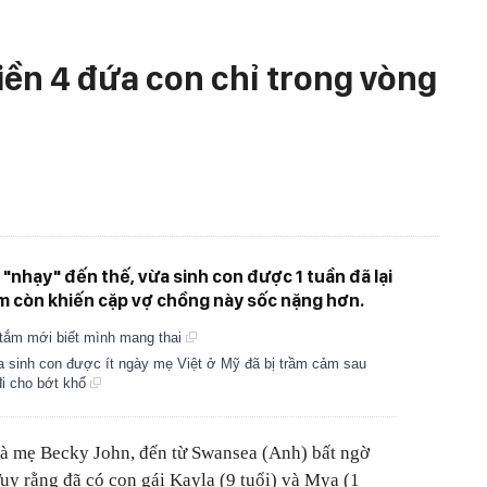
iền 4 đứa con chỉ trong vòng
i "nhạy" đến thế, vừa sinh con được 1 tuần đã lại
âm còn khiến cặp vợ chồng này sốc nặng hơn.
 tắm mới biết mình mang thai
 sinh con được ít ngày mẹ Việt ở Mỹ đã bị trầm cảm sau
đi cho bớt khổ
bà mẹ Becky John, đến từ Swansea (Anh) bất ngờ
 Tuy rằng đã có con gái Kayla (9 tuổi) và Mya (1