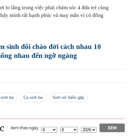
i lo lắng trong việc phải chăm sóc 4 đứa trẻ cùng
 thấy mình rất hạnh phúc và may mắn vì có đông
m sinh đôi chào đời cách nhau 10
giống nhau đến ngỡ ngàng
ẻ sinh ba
ca sinh ba
sinh nở hiếm gặp
c
Xem theo ngày
XEM