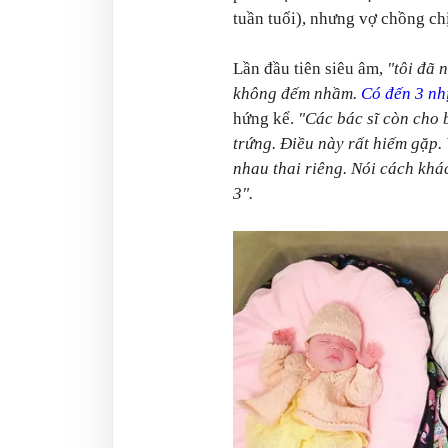
tuần tuổi), nhưng vợ chồng ch
Lần đầu tiên siêu âm,
"tôi đã 
không đếm nhầm.
Có đến 3 nhị
hứng kể.
"Các bác sĩ còn cho b
trứng. Điều này rất hiếm gặp.
nhau thai riêng. Nói cách khác
3".