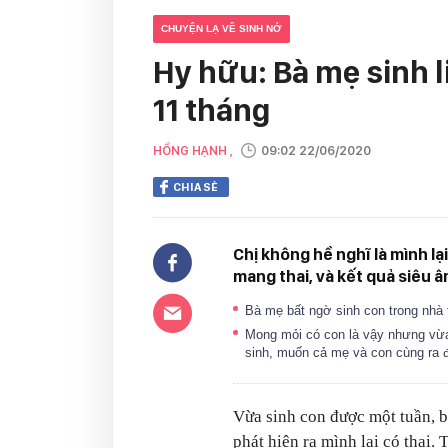
CHUYỆN LẠ VỀ SINH NỞ
Hy hữu: Bà mẹ sinh l
11 tháng
HỒNG HẠNH ,
09:02 22/06/2020
CHIA SẺ
Chị không hề nghĩ là mình lạ
mang thai, và kết quả siêu 
Bà mẹ bất ngờ sinh con trong nhà
Mong mỏi có con là vậy nhưng vừa
sinh, muốn cả mẹ và con cùng ra 
Vừa sinh con được một tuần, 
phát hiện ra mình lại có thai.