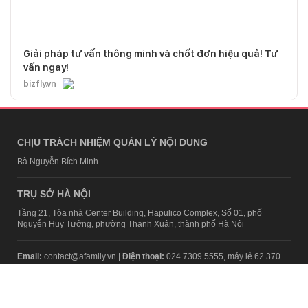
Giải pháp tư vấn thông minh và chốt đơn hiệu quả! Tư
vấn ngay!
bizfly.vn
CHỊU TRÁCH NHIỆM QUẢN LÝ NỘI DUNG
Bà Nguyễn Bích Minh
TRỤ SỞ HÀ NỘI
Tầng 21, Tòa nhà Center Building, Hapulico Complex, Số 01, phố
Nguyễn Huy Tưởng, phường Thanh Xuân, thành phố Hà Nội
Email:
contact@afamily.vn |
Điện thoại:
024 7309 5555, máy lẻ 62.370
VPĐD TẠI TP.HCM
Tầng 4, Tòa nhà 123, số 127 Võ Văn Tần, Phường Xuân Hòa, TPHCM