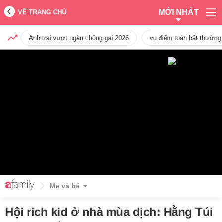
MỚI NHẤT
VỀ TRANG CHỦ
Anh trai vượt ngàn chông gai 2026
vụ điểm toán bất thường
Mẹ và bé
Hội rich kid ở nhà mùa dịch: Hằng Túi