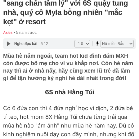
"sang chấn tâm lý" với 6S quậy tung
nhà, quý cô Myla bỗng nhiên "mắc
kẹt" ở resort
Aries
5 năm trước
Nghe đọc bài
5:12
Mùa hè năm ngoái, team hot kid đình đám MXH
còn được bố mẹ cho vi vu khắp nơi. Còn hè năm
nay thì ai ở nhà nấy, hãy cùng xem lũ trẻ đã làm
gì để tận hưởng kỳ nghỉ hè dài nhất trong đời!
6S nhà Hằng Túi
Có 6 đứa con thì 4 đứa nghỉ học vì dịch, 2 đứa bé
tí teo, hot mom 8X Hằng Túi chưa từng trải qua
mùa hè nào "ám ảnh" như mùa hè năm nay. Dù có
kinh nghiệm nuôi dạy con đầy mình, nhưng khi đối