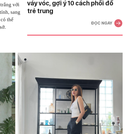
váy vóc, gợi ý 10 cách phối đồ
 trắng với
trẻ trung
tính, sang
 có thể
ĐỌC NGAY
 sở.