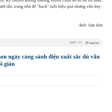
điệu. Kỳ Duyên không thường xuyên chọn áo sơ mi tối màu.
tươi tắn, trang nhã để "hack" tuổi hiệu quả nhưng vẫn duy
Ảnh: Sưu tầm
(GMT +7)
Copy link
n ngày càng sành điệu xuất sắc dù vẫn
i giản