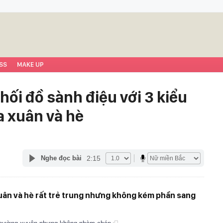
SS
MAKE UP
ối đồ sành điệu với 3 kiểu
a xuân và hè
2:15
Nghe đọc bài
uân và hè rất trẻ trung nhưng không kém phần sang