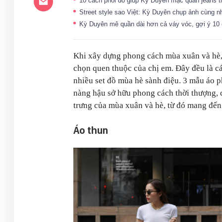
10 cách phối đồ giúp Kỳ Duyên mặc quần jeans
Street style sao Việt: Kỳ Duyên chụp ảnh cùng n
Kỳ Duyên mê quần dài hơn cả váy vóc, gợi ý 10 
Khi xây dựng phong cách mùa xuân và hè, 
chọn quen thuộc của chị em. Đây đều là các
nhiều set đồ mùa hè sành điệu. 3 mẫu áo 
nàng hậu sở hữu phong cách thời thượng, 
trưng của mùa xuân và hè, từ đó mang đến
Áo thun