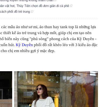
 thường xuyên nhưng không nhàm chán
hân vật hot, Thùy Tiên chọn đồ đơn giản đi cà phê
cách phối đồ trẻ trung
các mẫu áo như sơ mi, áo thun hay tank top là những lựa
 thiết kế áo trẻ trung và hợp mốt, giúp chị em tạo nên
phổ biến này cũng "phủ sóng" phong cách của Kỳ Duyên -
cuốn hút.
Kỳ Duyên
phối đồ rất khéo léo với 3 kiểu áo đặc
 cho chị em nhiều gợi ý mặc đẹp.