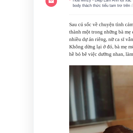
Hòa Minzy - Diệp Lâm Anh lột xác 
body thách thức tiểu tam trơ trẽn
Sau cú sốc về chuyện tình cảm
thành một trong những bà mẹ 
nhiều dự án riêng, nữ ca sĩ vẫ
Không dừng lại ở đó, bà mẹ m
hề bỏ bê việc dưỡng nhan, làm