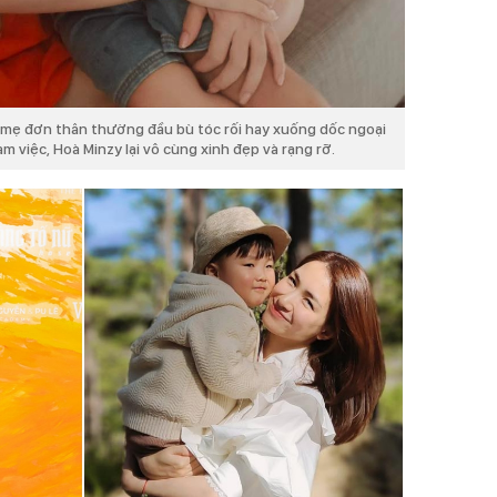
à mẹ đơn thân thường đầu bù tóc rối hay xuống dốc ngoại
àm việc, Hoà Minzy lại vô cùng xinh đẹp và rạng rỡ.