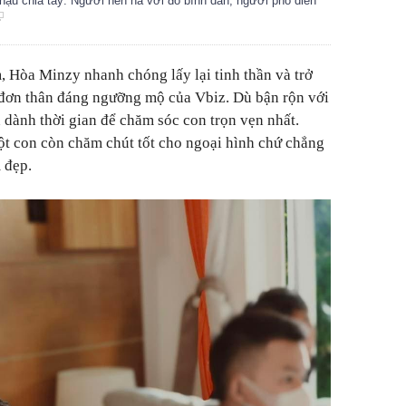
hậu chia tay: Người nền nã với đồ bình dân, người phô diễn
, Hòa Minzy nhanh chóng lấy lại tinh thần và trở
đơn thân đáng ngưỡng mộ của Vbiz. Dù bận rộn với
n dành thời gian để chăm sóc con trọn vẹn nhất.
ột con còn chăm chút tốt cho ngoại hình chứ chẳng
 đẹp.