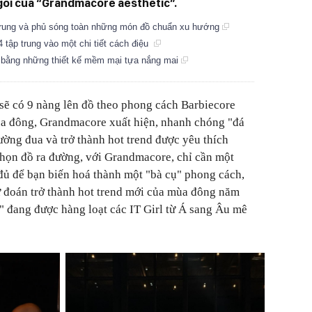
gôi của “Grandmacore aesthetic”.
ẻ trung và phủ sóng toàn những món đồ chuẩn xu hướng
 tập trung vào một chi tiết cách điệu
 bằng những thiết kế mềm mại tựa nắng mai
 sẽ có 9 nàng lên đồ theo phong cách Barbiecore
mùa đông, Grandmacore xuất hiện, nhanh chóng "đá
ường đua và trở thành hot trend được yêu thích
chọn đồ ra đường, với Grandmacore, chỉ cần một
đủ để bạn biến hoá thành một "bà cụ" phong cách,
 đoán trở thành hot trend mới của mùa đông năm
 đang được hàng loạt các IT Girl từ Á sang Âu mê