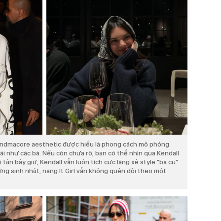
randmacore aesthetic được hiểu là phong cách mô phỏng
mái như các bà. Nếu còn chưa rõ, bạn có thể nhìn qua Kendall
tận bây giờ, Kendall vẫn luôn tích cực lăng xê style "bà cụ"
ng sinh nhật, nàng It Girl vẫn không quên đội theo một