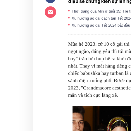
điệu sẽ chứng kiến sự lên n
Thời trang của Min ở tuổi 35: Tr
Xu hướng áo dài cách tân Tết 2024
Xu hướng áo dài Tết 2024 bắt đầu
Mùa hè 2023, cứ 10 cô gái thì
ngọt ngào, đáng yêu thì tới 
bay" trào lưu búp bê ra khỏi đ
nhất. Thay vì mất hàng tiếng 
chiếc babushka hay turban là 
sành điệu xuống phố. Được dự
2023, "Grandmacore aesthetic"
mẩn và tích cực lăng xê.