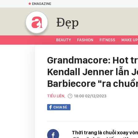
EMAGAZINE
Đẹp
BEAUTY
FASHION
FITNESS
MAKE UP
Grandmacore: Hot tr
Kendall Jenner lẫn J
Barbiecore "ra chuồ
TIỂU LIÊN,
18:00 02/12/2023
CHIA SẺ
Thời trang là chuỗi xoay vò