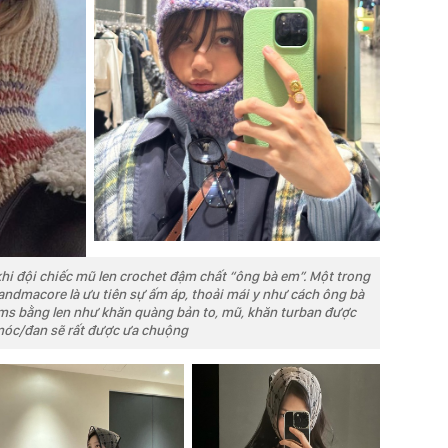
 khi đội chiếc mũ len crochet đậm chất “ông bà em”. Một trong
andmacore là ưu tiên sự ấm áp, thoải mái y như cách ông bà
ms bằng len như khăn quàng bản to, mũ, khăn turban được
óc/đan sẽ rất được ưa chuộng