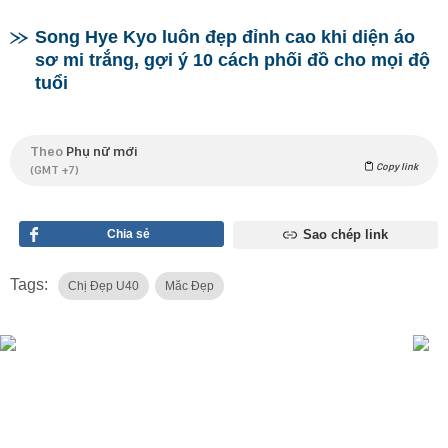
Song Hye Kyo luôn đẹp đỉnh cao khi diện áo
sơ mi trắng, gợi ý 10 cách phối đồ cho mọi độ
tuổi
Theo
Phụ nữ mới
Copy link
(GMT +7)
Chia sẻ
Sao chép link
Tags:
Chị Đẹp U40
Măc Đẹp