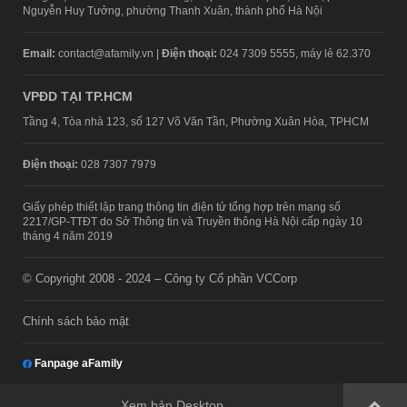
Nguyễn Huy Tưởng, phường Thanh Xuân, thành phố Hà Nội
Email:
contact@afamily.vn |
Điện thoại:
024 7309 5555, máy lẻ 62.370
VPĐD TẠI TP.HCM
Tầng 4, Tòa nhà 123, số 127 Võ Văn Tần, Phường Xuân Hòa, TPHCM
Điện thoại:
028 7307 7979
Giấy phép thiết lập trang thông tin điện tử tổng hợp trên mạng số
2217/GP-TTĐT do Sở Thông tin và Truyền thông Hà Nội cấp ngày 10
tháng 4 năm 2019
© Copyright 2008 - 2024 – Công ty Cổ phần VCCorp
Chính sách bảo mật
Fanpage aFamily
Xem bản Desktop