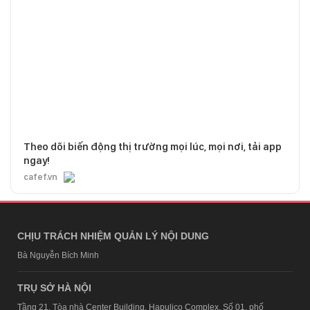
Theo dõi biến động thị trường mọi lúc, mọi nơi, tải app
ngay!
cafef.vn
CHỊU TRÁCH NHIỆM QUẢN LÝ NỘI DUNG
Bà Nguyễn Bích Minh
TRỤ SỞ HÀ NỘI
Tầng 21, Tòa nhà Center Building, Hapulico Complex, Số 01, phố