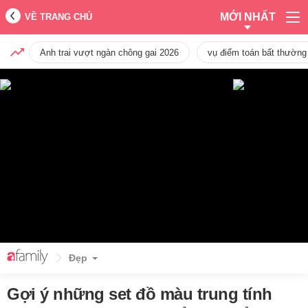
MỚI NHẤT
VỀ TRANG CHỦ
Anh trai vượt ngàn chông gai 2026
vụ điểm toán bất thường
Đẹp
Gợi ý những set đồ màu trung tính