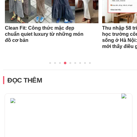
Clean Fit: Công thức mặc đẹp
Thu nhập 58 tr
chuẩn quiet luxury từ những món
học trường cô
đồ cơ bản
sống ở Hà Nội:
mới thấy điều 
ĐỌC THÊM