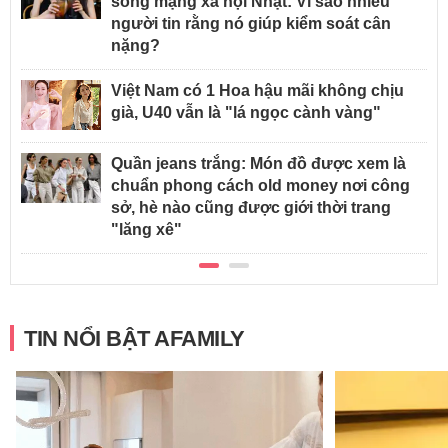
sóng mạng xã hội Nhật: Vì sao nhiều
người tin rằng nó giúp kiểm soát cân
nặng?
Việt Nam có 1 Hoa hậu mãi không chịu
già, U40 vẫn là "lá ngọc cành vàng"
Quần jeans trắng: Món đồ được xem là
chuẩn phong cách old money nơi công
sở, hè nào cũng được giới thời trang
"lăng xê"
TIN NỔI BẬT AFAMILY