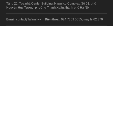
Tầng 21, Tòa nhà Center Building, Hapulico Complex, Số 01, phố
Nguyễn Huy Tưởng, phường Thanh Xuân, thành phố Hà Nội
Email:
contact@afamily.vn |
Điện thoại:
024 7309 5555, máy lẻ 62.370
VPĐD TẠI TP.HCM
Tầng 4, Tòa nhà 123, số 127 Võ Văn Tần, Phường Xuân Hòa, TPHCM
Điện thoại:
028 7307 7979
Giấy phép thiết lập trang thông tin điện tử tổng hợp trên mạng số
2217/GP-TTĐT do Sở Thông tin và Truyền thông Hà Nội cấp ngày 10
tháng 4 năm 2019
© Copyright 2008 - 2024 – Công ty Cổ phần VCCorp
Chính sách bảo mật
Fanpage aFamily