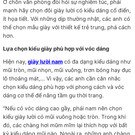
Ở chốn văn phòng đòi hỏi sự nghiêm túc, phái
mạnh hãy chọn đôi giày lười có kiểu dáng cổ điển,
ít họa tiết. Với những dịp thường nhật, các anh có
thể chọn mẫu giày với thiết kế trẻ trung, phá cách
hơn.
Lựa chọn kiểu giày phù hợp với vóc dáng
Hiện nay,
giày lười nam
có đa dạng kiểu dáng như
mũi tròn, mũi nhọn, mũi vuông, trơn bóng hay đục
lỗ thoáng mát,... Vì vậy, các anh cần cân nhắc
chọn kiểu dáng phù hợp với phong cách và vóc
dáng cơ thể để nâng tầm gu thời trang.
"Nếu có vóc dáng cao gầy, phái nam nên chọn
kiểu giày lười có mũi vuông hoặc tròn. Trong khi
đó, các chàng hơi mũm mĩm lại thích hợp với bất
kỳ kiểu dáng mũi nào. Ngoài ra, những anh chàng