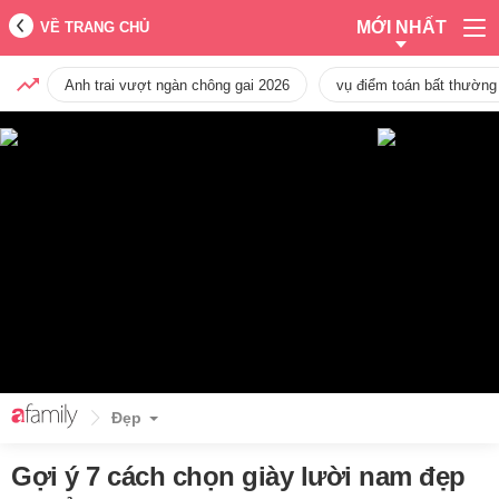
MỚI NHẤT
VỀ TRANG CHỦ
Anh trai vượt ngàn chông gai 2026
vụ điểm toán bất thường
Đẹp
Gợi ý 7 cách chọn giày lười nam đẹp