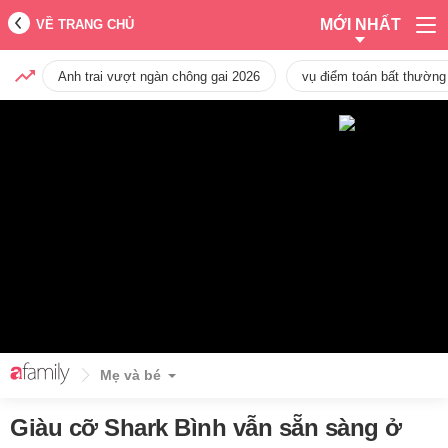
MỚI NHẤT
VỀ TRANG CHỦ
Anh trai vượt ngàn chông gai 2026
vụ điểm toán bất thường
Mẹ và bé
Giàu cỡ Shark Bình vẫn sẵn sàng ở