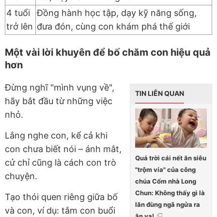
4 tuổi
Đồng hành học tập, dạy kỹ năng sống,
trở lên
đưa đón, cùng con khám phá thế giới
Một vài lời khuyên để bố chăm con hiệu quả
hơn
Đừng nghĩ "mình vụng về",
TIN LIÊN QUAN
hãy bắt đầu từ những việc
nhỏ.
Lắng nghe con, kể cả khi
con chưa biết nói – ánh mắt,
Quá trời cái nết ăn siêu
cử chỉ cũng là cách con trò
"trộm vía" của công
chuyện.
chúa Cốm nhà Long
Chun: Không thấy gì là
Tạo thói quen riêng giữa bố
lăn đùng ngã ngửa ra
và con, ví dụ: tắm con buổi
ăn vạ!