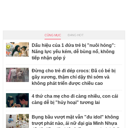
CÙNG MỤC
ĐANG HOT
Dấu hiệu của 1 đứa trẻ bị "nuôi hỏng":
Năng lực yếu kém, dễ bùng nổ, không
tiếp nhận góp ý
Đừng cho trẻ đi dép crocs: Đã có bé bị
gãy xương, thậm chí dậy thì sớm và
không phát triển được chiều cao
4 thứ cha mẹ cho đi càng nhiều, con cái
càng dễ bị "hủy hoại" tương lai
Bụng bầu vượt mặt vẫn "đu idol" không
trượt phát nào, ái nữ đại gia Minh Nhựa