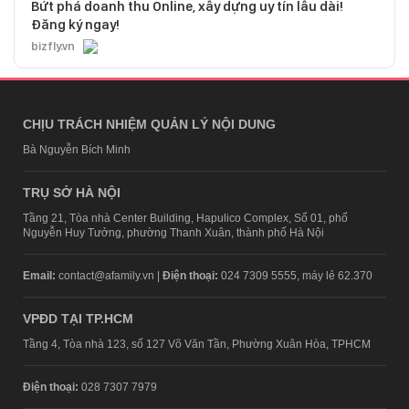
Bứt phá doanh thu Online, xây dựng uy tín lâu dài!
Đăng ký ngay!
bizfly.vn
CHỊU TRÁCH NHIỆM QUẢN LÝ NỘI DUNG
Bà Nguyễn Bích Minh
TRỤ SỞ HÀ NỘI
Tầng 21, Tòa nhà Center Building, Hapulico Complex, Số 01, phố
Nguyễn Huy Tưởng, phường Thanh Xuân, thành phố Hà Nội
Email:
contact@afamily.vn |
Điện thoại:
024 7309 5555, máy lẻ 62.370
VPĐD TẠI TP.HCM
Tầng 4, Tòa nhà 123, số 127 Võ Văn Tần, Phường Xuân Hòa, TPHCM
Điện thoại:
028 7307 7979