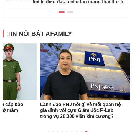
tiết lộ điều đặc biệt ở lần mang thai thứ 5
TIN NỔI BẬT AFAMILY
ẩn cấp bảo
Lãnh đạo PNJ nói gì về mối quan hệ
ơ sở mầm
gia đình với cựu Giám đốc P-Lab
trong vụ 28.000 viên kim cương?