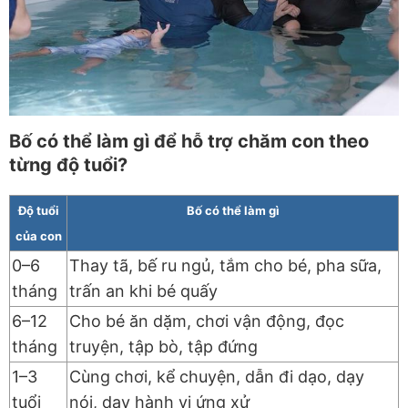
Bố có thể làm gì để hỗ trợ chăm con theo
từng độ tuổi?
Độ tuổi
Bố có thể làm gì
của con
0–6
Thay tã, bế ru ngủ, tắm cho bé, pha sữa,
tháng
trấn an khi bé quấy
6–12
Cho bé ăn dặm, chơi vận động, đọc
tháng
truyện, tập bò, tập đứng
1–3
Cùng chơi, kể chuyện, dẫn đi dạo, dạy
tuổi
nói, dạy hành vi ứng xử