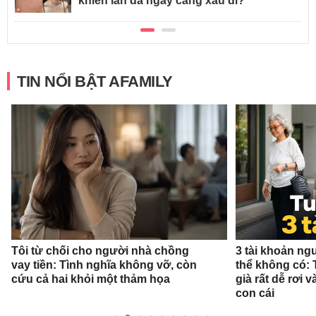
khiến làn da ngày càng xấu đi?
TIN NỔI BẬT AFAMILY
Tôi từ chối cho người nhà chồng
3 tài khoản ng
vay tiền: Tình nghĩa không vỡ, còn
thể không có: 
cứu cả hai khỏi một thảm họa
già rất dễ rơi
con cái