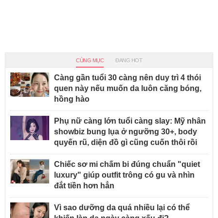
CÙNG MỤC
ĐANG HOT
Càng gần tuổi 30 càng nên duy trì 4 thói
quen này nếu muốn da luôn căng bóng,
hồng hào
Phụ nữ càng lớn tuổi càng slay: Mỹ nhân
showbiz bung lụa ở ngưỡng 30+, body
quyến rũ, diện đồ gì cũng cuốn thôi rồi
Chiếc sơ mi chấm bi đúng chuẩn "quiet
luxury" giúp outfit trông có gu và nhìn
đắt tiền hơn hẳn
Vì sao dưỡng da quá nhiều lại có thể