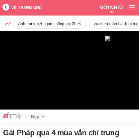
MỚI NHẤT
VỀ TRANG CHỦ
Anh trai vượt ngàn chông gai 2026
vụ điểm toán bất thường
Đẹp
Gái Pháp qua 4 mùa vẫn chỉ trung