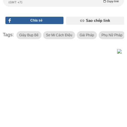
Copy link
(GMT +7)
Chia sẻ
Sao chép link
Tags:
Giày Bup Bê
Sơ Mi Cách Điệu
Gái Pháp
Phụ Nữ Pháp