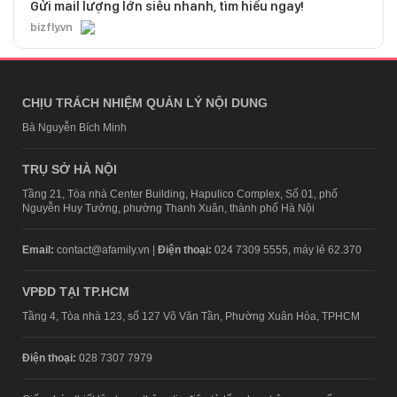
Gửi mail lượng lớn siêu nhanh, tìm hiểu ngay!
bizfly.vn
CHỊU TRÁCH NHIỆM QUẢN LÝ NỘI DUNG
Bà Nguyễn Bích Minh
TRỤ SỞ HÀ NỘI
Tầng 21, Tòa nhà Center Building, Hapulico Complex, Số 01, phố
Nguyễn Huy Tưởng, phường Thanh Xuân, thành phố Hà Nội
Email:
contact@afamily.vn |
Điện thoại:
024 7309 5555, máy lẻ 62.370
VPĐD TẠI TP.HCM
Tầng 4, Tòa nhà 123, số 127 Võ Văn Tần, Phường Xuân Hòa, TPHCM
Điện thoại:
028 7307 7979