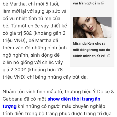
vai trần gợi cảm
bé Martha, chỉ mới 5 tuổi,
làm mới lại với sự giúp sức và
cổ vũ nhiệt tình từ mẹ của
bé. Từ một chiếc váy thiết kế
có giá trị 58£ (khoảng gần 2
triệu VNĐ), bé Martha đã
Miranda Kerr cho ra
thêm vào đó những hình ảnh
mắt dòng trang sức do
ngộ nghĩnh, sinh động để
chính mình thiết kế
biến nó giống với chiếc váy
giá 2.300£ (khoảng hơn 78
triệu VNĐ) chỉ bằng những cây bút dạ.
Nhằm tôn vinh tình mẫu tử, thương hiệu Ý Dolce &
Gabbana đã có một
show diễn thời trang ấn
tượng
khi những cô người mẫu chuyên nghiệp
trình diễn trong bộ trang phục được trang trí dựa