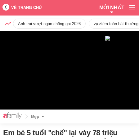
MỚI NHẤT
VỀ TRANG CHỦ
Anh trai vượt ngàn chông gai 2026
vụ điểm toán bất thường
Đẹp
Em bé 5 tuổi "chế" lại váy 78 triệu