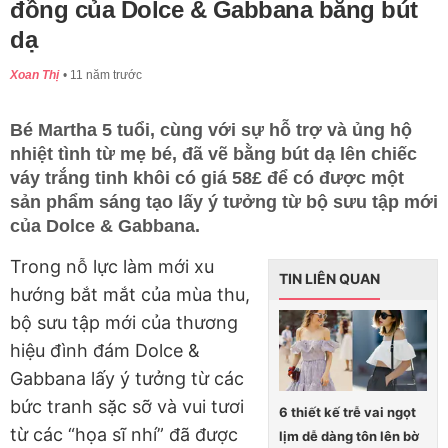
đồng của Dolce & Gabbana bằng bút
dạ
Xoan Thị
11 năm trước
Bé Martha 5 tuổi, cùng với sự hỗ trợ và ủng hộ
nhiệt tình từ mẹ bé, đã vẽ bằng bút dạ lên chiếc
váy trắng tinh khôi có giá 58£ để có được một
sản phẩm sáng tạo lấy ý tưởng từ bộ sưu tập mới
của Dolce & Gabbana.
Trong nỗ lực làm mới xu
TIN LIÊN QUAN
hướng bắt mắt của mùa thu,
bộ sưu tập mới của thương
hiệu đình đám Dolce &
Gabbana lấy ý tưởng từ các
bức tranh sặc sỡ và vui tươi
6 thiết kế trễ vai ngọt
từ các “họa sĩ nhí” đã được
lịm dễ dàng tôn lên bờ