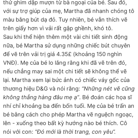
thử ghim dập mượn từ bà ngoại của bé. Sau đó,
với sự trợ giúp của mẹ, Martha đã nhanh chóng tô
màu bằng bút dạ đỏ. Tuy nhiên, bé vẫn thích vẽ
trên giấy hơn vì vải rất gập ghềnh, khó tô.
Sau khi thể hiện thêm một vài chi tiết sinh động
nữa, bé Martha sử dụng những chiếc bút chuyên
để vẽ trên vải trị giá 4.35£ (khoảng 150 nghìn
VNĐ). Mẹ của bé lo lắng rằng khi đã vẽ trên đó,
nếu chẳng may sai một chi tiết sẽ không thể vẽ
lại. Martha xem lại bức ảnh có chiếc váy gốc của
thương hiệu D&G và nói rằng:
“Những nét vẽ cũng
không thẳng hàng đâu mẹ ạ”
. Bé đoán các họa sĩ
nhí chỉ khoảng ba đến bốn tuổi. Mẹ của bé trấn an
bé bằng cách cho phép Martha vẽ nguệch ngoạc,
lên - xuống theo bất kỳ hướng nào bé thích. Cô
nói với con:
“Đó mới là thời trang, con yêu”.