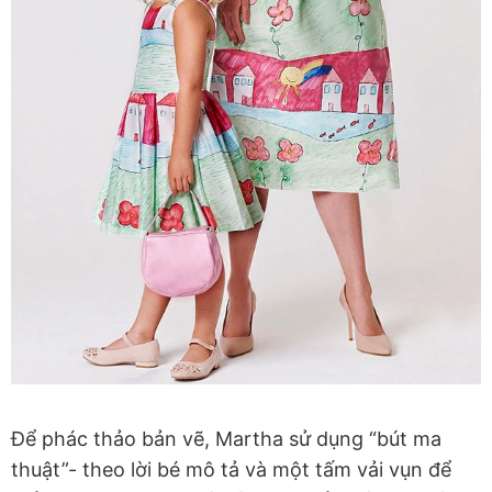
Để phác thảo bản vẽ, Martha sử dụng “bút ma
thuật”- theo lời bé mô tả và một tấm vải vụn để