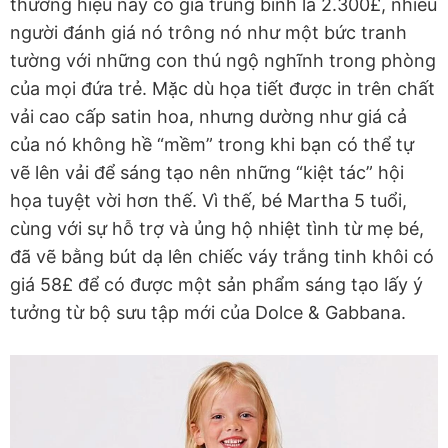
thương hiệu này có giá trung bình là 2.300£, nhiều
người đánh giá nó trông nó như một bức tranh
tường với những con thú ngộ nghĩnh trong phòng
của mọi đứa trẻ. Mặc dù họa tiết được in trên chất
vải cao cấp satin hoa, nhưng dường như giá cả
của nó không hề “mềm” trong khi bạn có thể tự
vẽ lên vải để sáng tạo nên những “kiệt tác” hội
họa tuyệt vời hơn thế. Vì thế, bé Martha 5 tuổi,
cùng với sự hỗ trợ và ủng hộ nhiệt tình từ mẹ bé,
đã vẽ bằng bút dạ lên chiếc váy trắng tinh khôi có
giá 58£ để có được một sản phẩm sáng tạo lấy ý
tưởng từ bộ sưu tập mới của Dolce & Gabbana.