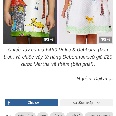
Chiếc váy có giá
£450
Dolce & Gabbana (bên
trái), và chiếc váy từ hãng
Debenhams
có giá
£20
được
Martha vẽ thêm
(bên phải).
Nguồn: Dailymail
Chia sẻ
Sao chép link
Tags:
Thời Tràng
Dẹp
Bút Dạ
Thiết Kế
Dolce & Gabbana