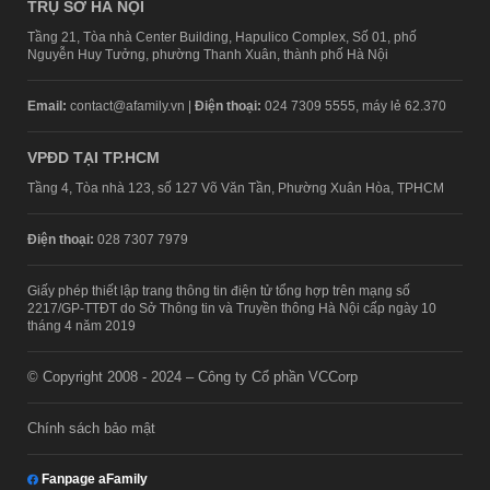
TRỤ SỞ HÀ NỘI
Tầng 21, Tòa nhà Center Building, Hapulico Complex, Số 01, phố
Nguyễn Huy Tưởng, phường Thanh Xuân, thành phố Hà Nội
Email:
contact@afamily.vn |
Điện thoại:
024 7309 5555, máy lẻ 62.370
VPĐD TẠI TP.HCM
Tầng 4, Tòa nhà 123, số 127 Võ Văn Tần, Phường Xuân Hòa, TPHCM
Điện thoại:
028 7307 7979
Giấy phép thiết lập trang thông tin điện tử tổng hợp trên mạng số
2217/GP-TTĐT do Sở Thông tin và Truyền thông Hà Nội cấp ngày 10
tháng 4 năm 2019
© Copyright 2008 - 2024 – Công ty Cổ phần VCCorp
Chính sách bảo mật
Fanpage aFamily