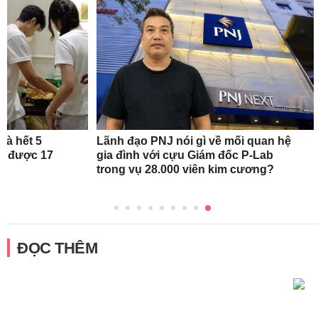
hà hết 5
Lãnh đạo PNJ nói gì về mối quan hệ
iệm được 17
gia đình với cựu Giám đốc P-Lab
uê
trong vụ 28.000 viên kim cương?
ĐỌC THÊM