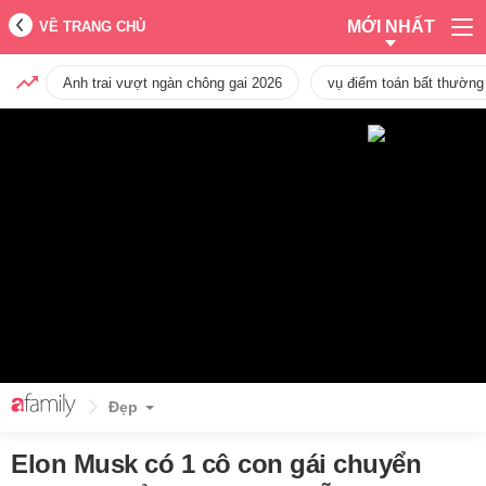
MỚI NHẤT
VỀ TRANG CHỦ
Anh trai vượt ngàn chông gai 2026
vụ điểm toán bất thường
Đẹp
Elon Musk có 1 cô con gái chuyển