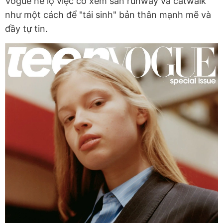
Vogue hé lộ việc cô xem sàn runway và catwalk
như một cách để "tái sinh" bản thân mạnh mẽ và
đầy tự tin.