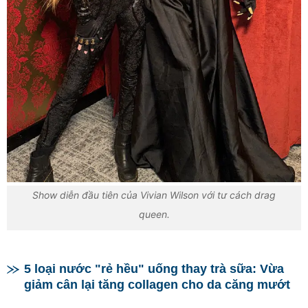
Show diễn đầu tiên của Vivian Wilson với tư cách drag
queen.
5 loại nước "rẻ hều" uống thay trà sữa: Vừa
giảm cân lại tăng collagen cho da căng mướt