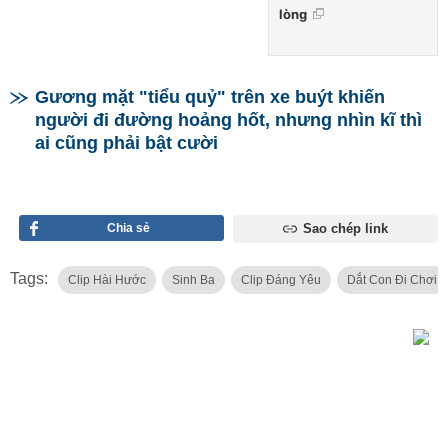
lòng
Gương mặt "tiểu quỷ" trên xe buýt khiến
người đi đường hoảng hốt, nhưng nhìn kĩ thì
ai cũng phải bật cười
Chia sẻ
Sao chép link
Tags:
Clip Hài Hước
Sinh Ba
Clip Đáng Yêu
Dắt Con Đi Chơi