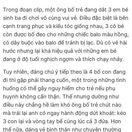
Trong đoạn clip, một ông bố trẻ đang dắt 3 em bé
sinh ba đi chơi vô cùng vui vẻ. Điều đặc biệt là bên
cạnh trang phục và kiểu tóc giống nhau, 3 cô bé
còn được bố đeo cho những chiếc balo màu hồng,
có dây buộc vào balo để tránh bị lạc. Dù có vẻ hài
hước nhưng lại khá hiệu quả với những em bé
đang ở độ tuổi nghịch ngợm và thích chạy nhảy.
Tuy nhiên, đáng chú ý tiếp theo là 4 bố con đang
đi thì gặp phải thang cuốn, một trong những tình
huống có thể gây nguy hiểm cho trẻ nếu phụ
huynh không cẩn thận. Thế nhưng dường như
điều này chẳng hề làm khó ông bố trẻ chút nào
mà trái lại anh có ngay hành động dứt khoát: kéo
3 con lại và vòng tay bế cùng lúc cả 3 đứa. Hơn
thế nữa, dáng vẻ bình thản như chuyện thường