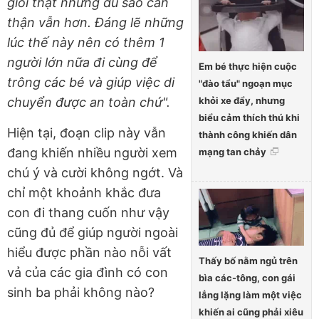
giỏi thật nhưng dù sao cẩn
thận vẫn hơn. Đáng lẽ những
lúc thế này nên có thêm 1
người lớn nữa đi cùng để
Em bé thực hiện cuộc
trông các bé và giúp việc di
"đào tẩu" ngoạn mục
khỏi xe đẩy, nhưng
chuyển được an toàn chứ".
biểu cảm thích thú khi
Hiện tại, đoạn clip này vẫn
thành công khiến dân
đang khiến nhiều người xem
mạng tan chảy
chú ý và cười không ngớt. Và
chỉ một khoảnh khắc đưa
con đi thang cuốn như vậy
cũng đủ để giúp người ngoài
hiểu được phần nào nỗi vất
Thấy bố nằm ngủ trên
vả của các gia đình có con
bìa các-tông, con gái
sinh ba phải không nào?
lẳng lặng làm một việc
khiến ai cũng phải xiêu