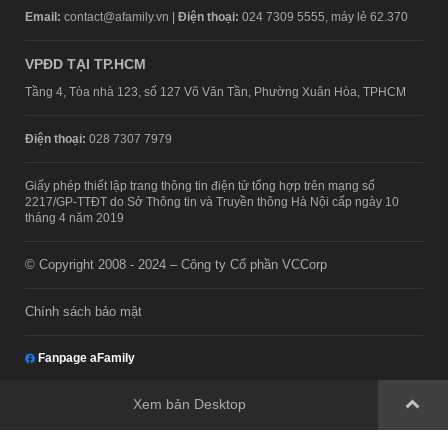
Email:
contact@afamily.vn |
Điện thoại:
024 7309 5555, máy lẻ 62.370
VPĐD TẠI TP.HCM
Tầng 4, Tòa nhà 123, số 127 Võ Văn Tần, Phường Xuân Hòa, TPHCM
Điện thoại:
028 7307 7979
Giấy phép thiết lập trang thông tin điện tử tổng hợp trên mạng số
2217/GP-TTĐT do Sở Thông tin và Truyền thông Hà Nội cấp ngày 10
tháng 4 năm 2019
© Copyright 2008 - 2024 – Công ty Cổ phần VCCorp
Chính sách bảo mật
Fanpage aFamily
Xem bản Desktop