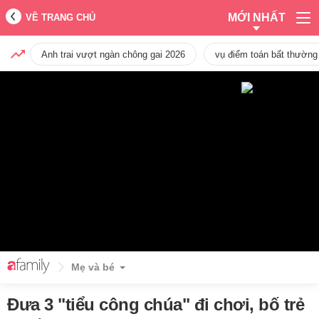
MỚI NHẤT
VỀ TRANG CHỦ
Anh trai vượt ngàn chông gai 2026
vụ điểm toán bất thường
Mẹ và bé
Đưa 3 "tiểu công chúa" đi chơi, bố trẻ