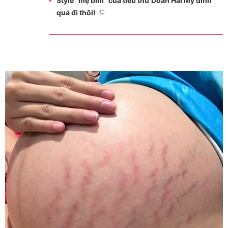
Style "mẹ bỉm" của tiểu thư Doãn Hải My đỉnh
quá đi thôi!