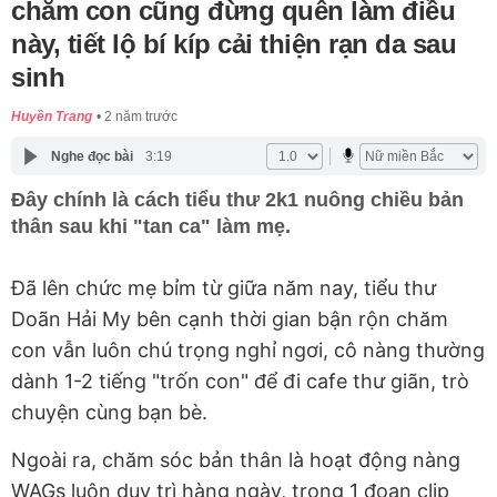
chăm con cũng đừng quên làm điều
này, tiết lộ bí kíp cải thiện rạn da sau
sinh
Huyền Trang
2 năm trước
Nghe đọc bài
3:19
Đây chính là cách tiểu thư 2k1 nuông chiều bản
thân sau khi "tan ca" làm mẹ.
Đã lên chức mẹ bỉm từ giữa năm nay, tiểu thư
Doãn Hải My bên cạnh thời gian bận rộn chăm
con vẫn luôn chú trọng nghỉ ngơi, cô nàng thường
dành 1-2 tiếng "trốn con" để đi cafe thư giãn, trò
chuyện cùng bạn bè.
Ngoài ra, chăm sóc bản thân là hoạt động nàng
WAGs luôn duy trì hàng ngày, trong 1 đoạn clip