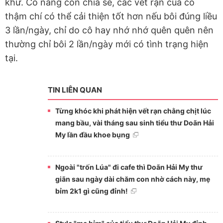
khứ. Cô nàng còn chia sẻ, các vết rạn của cô
thậm chí có thể cải thiện tốt hơn nếu bôi đúng liều
3 lần/ngày, chỉ do cô hay nhớ nhớ quên quên nên
thường chỉ bôi 2 lần/ngày mới có tình trạng hiện
tại.
TIN LIÊN QUAN
Từng khóc khi phát hiện vết rạn chằng chịt lúc
mang bầu, vài tháng sau sinh tiểu thư Doãn Hải
My lần đầu khoe bụng
Ngoài "trốn Lúa" đi cafe thì Doãn Hải My thư
giãn sau ngày dài chăm con nhờ cách này, mẹ
bỉm 2k1 gì cũng đỉnh!