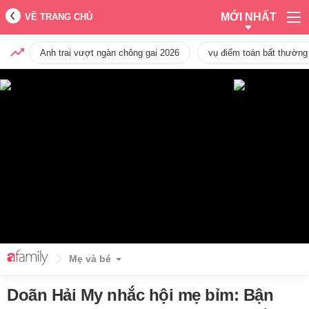
MỚI NHẤT
VỀ TRANG CHỦ
Anh trai vượt ngàn chông gai 2026
vụ điểm toán bất thường
Mẹ và bé
Doãn Hải My nhắc hội mẹ bỉm: Bận