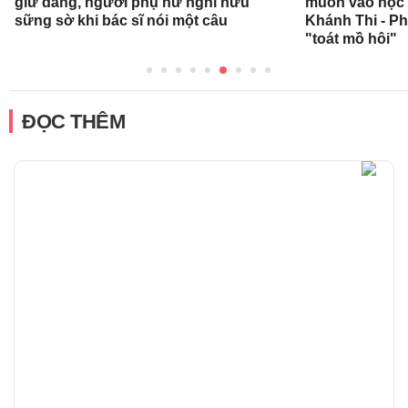
giữ dáng, người phụ nữ nghỉ hưu
muốn vào học 
sững sờ khi bác sĩ nói một câu
Khánh Thi - P
"toát mồ hôi"
ĐỌC THÊM