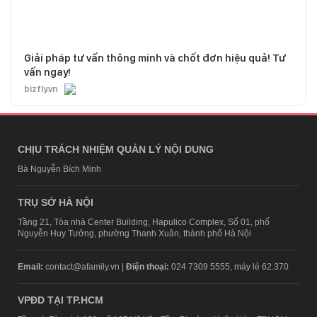
Giải pháp tư vấn thông minh và chốt đơn hiệu quả! Tư
vấn ngay!
bizfly.vn
CHỊU TRÁCH NHIỆM QUẢN LÝ NỘI DUNG
Bà Nguyễn Bích Minh
TRỤ SỞ HÀ NỘI
Tầng 21, Tòa nhà Center Building, Hapulico Complex, Số 01, phố
Nguyễn Huy Tưởng, phường Thanh Xuân, thành phố Hà Nội
Email:
contact@afamily.vn |
Điện thoại:
024 7309 5555, máy lẻ 62.370
VPĐD TẠI TP.HCM