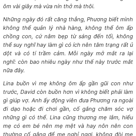
ôm vài giây mà vừa nín thở mà thôi.
Những ngày đó rất căng thẳng, Phương biết mình
không thể quản lý nhà hàng, không thể ôm ấp
chồng con, cứ nằm bẹp từ sáng đến tối, không
thể suy nghĩ hay làm gì có ích nên tâm trạng rất ủ
dột và có tí trầm cảm. Mỗi ngày mở mắt ra lại
nghĩ: còn bao nhiêu ngày như thế này trước mắt
nữa đây.
Lina buồn vì mẹ không ôm ấp gần gũi con như
trước, David còn buồn hơn vì không biết phải làm
gì giúp vợ. Anh ấy động viên đưa Phương ra ngoài
đi dạo hoặc đi chơi gần, cố gắng chăm sóc vợ
những gì có thể. Lina cũng thương mẹ lắm, hiểu
mẹ có em bé nên mẹ mệt và hay nôn nên con
thường cố gắng để mẹ nghỉ ngơi, không đòi mẹ