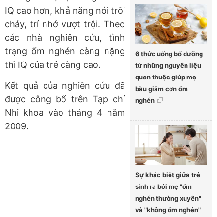
IQ cao hơn, khả năng nói trôi
chảy, trí nhớ vượt trội. Theo
các nhà nghiên cứu, tình
trạng ốm nghén càng nặng
6 thức uống bổ dưỡng
thì IQ của trẻ càng cao.
từ những nguyên liệu
quen thuộc giúp mẹ
Kết quả của nghiên cứu đã
bầu giảm cơn ốm
được công bố trên Tạp chí
nghén
Nhi khoa vào tháng 4 năm
2009.
Sự khác biệt giữa trẻ
sinh ra bởi mẹ "ốm
nghén thường xuyên"
và "không ốm nghén"