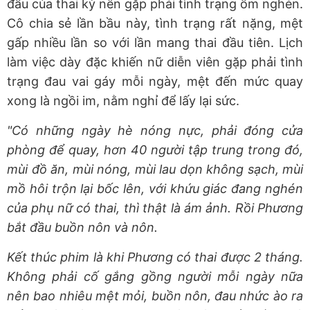
đầu của thai kỳ nên gặp phải tình trạng ốm nghén.
Cô chia sẻ lần bầu này, tình trạng rất nặng, mệt
gấp nhiều lần so với lần mang thai đầu tiên. Lịch
làm việc dày đặc khiến nữ diễn viên gặp phải tình
trạng đau vai gáy mỗi ngày, mệt đến mức quay
xong là ngồi im, nằm nghỉ để lấy lại sức.
"Có những ngày hè nóng nực, phải đóng cửa
phòng để quay, hơn 40 người tập trung trong đó,
mùi đồ ăn, mùi nóng, mùi lau dọn không sạch, mùi
mồ hôi trộn lại bốc lên, với khứu giác đang nghén
của phụ nữ có thai, thì thật là ám ảnh. Rồi Phương
bắt đầu buồn nôn và nôn.
Kết thúc phim là khi Phương có thai được 2 tháng.
Không phải cố gắng gồng người mỗi ngày nữa
nên bao nhiêu mệt mỏi, buồn nôn, đau nhức ào ra