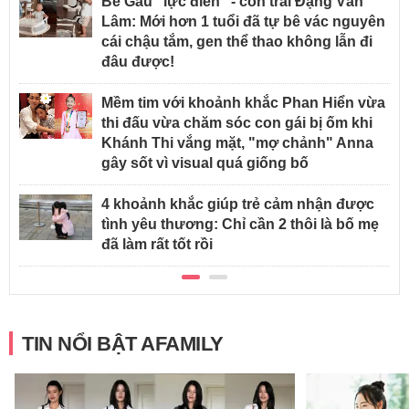
Bé Gấu "lực điền" - con trai Đặng Văn
Lâm: Mới hơn 1 tuổi đã tự bê vác nguyên
cái chậu tắm, gen thể thao không lẫn đi
đâu được!
Mềm tim với khoảnh khắc Phan Hiển vừa
thi đấu vừa chăm sóc con gái bị ốm khi
Khánh Thi vắng mặt, "mợ chảnh" Anna
gây sốt vì visual quá giống bố
4 khoảnh khắc giúp trẻ cảm nhận được
tình yêu thương: Chỉ cần 2 thôi là bố mẹ
đã làm rất tốt rồi
TIN NỔI BẬT AFAMILY