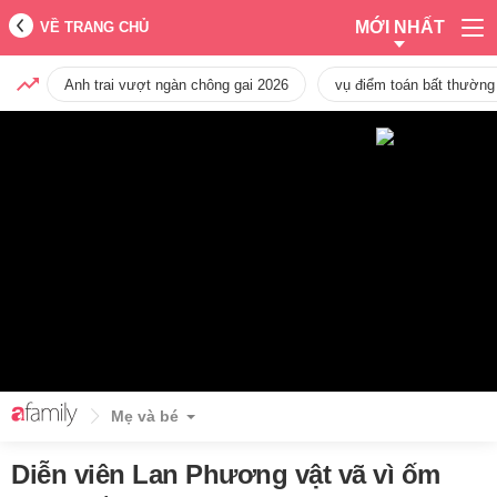
MỚI NHẤT
VỀ TRANG CHỦ
Anh trai vượt ngàn chông gai 2026
vụ điểm toán bất thường
Mẹ và bé
Diễn viên Lan Phương vật vã vì ốm