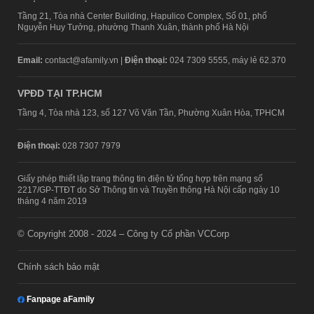
Tầng 21, Tòa nhà Center Building, Hapulico Complex, Số 01, phố
Nguyễn Huy Tưởng, phường Thanh Xuân, thành phố Hà Nội
Email:
contact@afamily.vn |
Điện thoại:
024 7309 5555, máy lẻ 62.370
VPĐD TẠI TP.HCM
Tầng 4, Tòa nhà 123, số 127 Võ Văn Tần, Phường Xuân Hòa, TPHCM
Điện thoại:
028 7307 7979
Giấy phép thiết lập trang thông tin điện tử tổng hợp trên mạng số
2217/GP-TTĐT do Sở Thông tin và Truyền thông Hà Nội cấp ngày 10
tháng 4 năm 2019
© Copyright 2008 - 2024 – Công ty Cổ phần VCCorp
Chính sách bảo mật
Fanpage aFamily