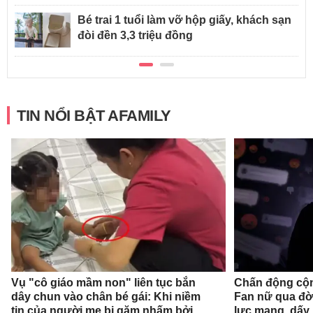
Bé trai 1 tuổi làm vỡ hộp giấy, khách sạn
đòi đền 3,3 triệu đồng
TIN NỔI BẬT AFAMILY
Vụ "cô giáo mầm non" liên tục bắn
Chấn động cộn
dây chun vào chân bé gái: Khi niềm
Fan nữ qua đờ
tin của người mẹ bị gặm nhấm bởi
lực mạng, dấy 