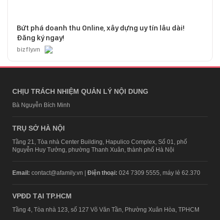
Bứt phá doanh thu Online, xây dựng uy tín lâu dài!
Đăng ký ngay!
bizfly.vn
CHỊU TRÁCH NHIỆM QUẢN LÝ NỘI DUNG
Bà Nguyễn Bích Minh
TRỤ SỞ HÀ NỘI
Tầng 21, Tòa nhà Center Building, Hapulico Complex, Số 01, phố
Nguyễn Huy Tưởng, phường Thanh Xuân, thành phố Hà Nội
Email:
contact@afamily.vn |
Điện thoại:
024 7309 5555, máy lẻ 62.370
VPĐD TẠI TP.HCM
Tầng 4, Tòa nhà 123, số 127 Võ Văn Tần, Phường Xuân Hòa, TPHCM