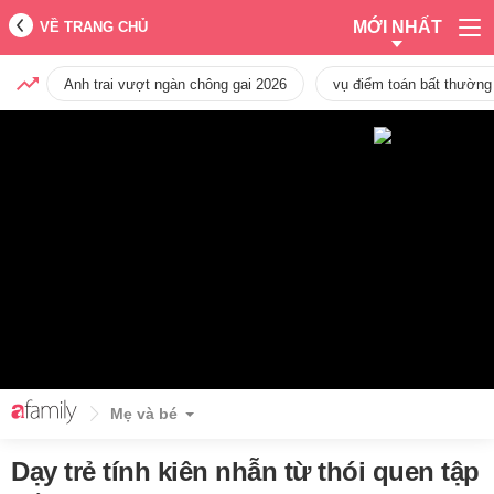
MỚI NHẤT
VỀ TRANG CHỦ
Anh trai vượt ngàn chông gai 2026
vụ điểm toán bất thường
Mẹ và bé
Dạy trẻ tính kiên nhẫn từ thói quen tập