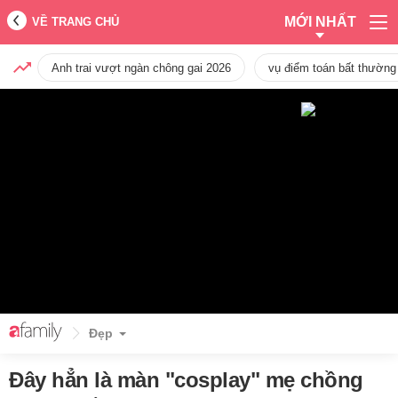
MỚI NHẤT
VỀ TRANG CHỦ
Anh trai vượt ngàn chông gai 2026
vụ điểm toán bất thường
Đẹp
Đây hẳn là màn "cosplay" mẹ chồng