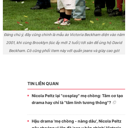
Đáng chú ý, đây cũng chính là mẫu áo Victoria Beckham diện vào năm
2001, khi cùng Brooklyn (lúc ấy mới 2 tuổi) tới sân để ủng hộ David
Beckham. Cô cũng phối item này với quần jeans và giày cao gót
TIN LIÊN QUAN
Nicola Peltz lại "cosplay" mẹ chồng: Tâm cơ tạo
drama hay chỉ là "tâm linh tương thông"?
Hậu drama 'mẹ chồng - nàng dâu', Nicola Peltz
gây choáng vì lên đồ 'sao y bản chính' Victoria