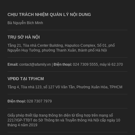
CHỊU TRÁCH NHIỆM QUẢN LÝ NỘI DUNG
Bà Nguyễn Bích Minh
TRỤ SỞ HÀ NỘI
Tầng 21, Tòa nhà Center Building, Hapulico Complex, Số 01, phố
Nguyễn Huy Tưởng, phường Thanh Xuân, thành phố Hà Nội
Email:
contact@afamily.vn |
Điện thoại:
024 7309 5555, máy lẻ 62.370
VPĐD TẠI TP.HCM
Tầng 4, Tòa nhà 123, số 127 Võ Văn Tần, Phường Xuân Hòa, TPHCM
Điện thoại:
028 7307 7979
Giấy phép thiết lập trang thông tin điện tử tổng hợp trên mạng số
2217/GP-TTĐT do Sở Thông tin và Truyền thông Hà Nội cấp ngày 10
tháng 4 năm 2019