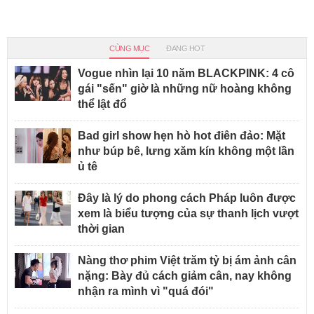
CÙNG MỤC
ĐANG HOT
Vogue nhìn lại 10 năm BLACKPINK: 4 cô
gái "sến" giờ là những nữ hoàng không
thể lật đổ
Bad girl show hẹn hò hot điên đảo: Mặt
như búp bê, lưng xăm kín không một lần
ủ tê
Đây là lý do phong cách Pháp luôn được
xem là biểu tượng của sự thanh lịch vượt
thời gian
Nàng thơ phim Việt trăm tỷ bị ám ảnh cân
nặng: Bày đủ cách giảm cân, nay không
nhận ra mình vì "quá đói"