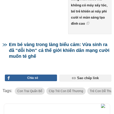
không có máy sấy tóc,
bố trẻ khiến ai nấy phì
cười vì màn sáng tạo
đỉnh cao
Em bé vàng trong làng biểu cảm: Vừa sinh ra
đã "dỗi hờn" cả thế giới khiến dân mạng cười
muốn té ghế
Chia sẻ
Sao chép link
Tags:
Con Trai Quấn Bố
Clip Trẻ Con Dễ Thương
Trẻ Con Dễ Thư