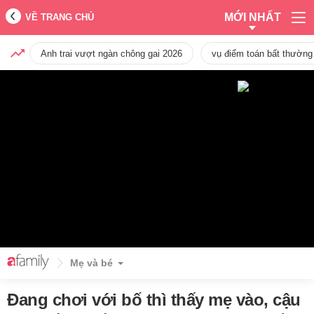
MỚI NHẤT
VỀ TRANG CHỦ
Anh trai vượt ngàn chông gai 2026
vụ điểm toán bất thường
Mẹ và bé
Đang chơi với bố thì thấy mẹ vào, cậu