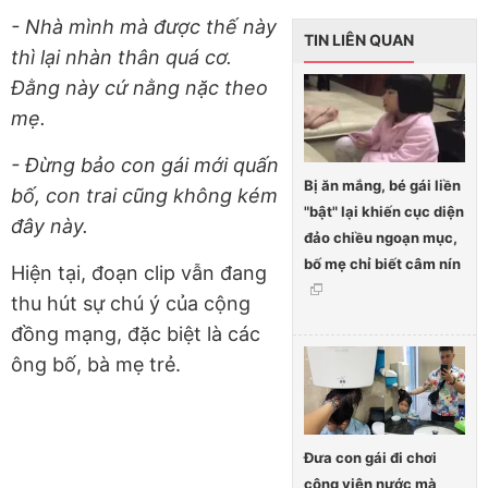
- Nhà mình mà được thế này
TIN LIÊN QUAN
thì lại nhàn thân quá cơ.
Đằng này cứ nằng nặc theo
mẹ.
- Đừng bảo con gái mới quấn
Bị ăn mắng, bé gái liền
bố, con trai cũng không kém
"bật" lại khiến cục diện
đây này.
đảo chiều ngoạn mục,
bố mẹ chỉ biết câm nín
Hiện tại, đoạn clip vẫn đang
thu hút sự chú ý của cộng
đồng mạng, đặc biệt là các
ông bố, bà mẹ trẻ.
Đưa con gái đi chơi
công viên nước mà