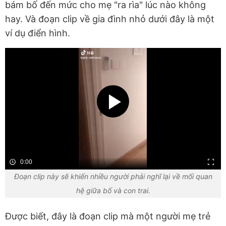
bám bố đến mức cho mẹ "ra rìa" lúc nào không
hay. Và đoạn clip về gia đình nhỏ dưới đây là một
ví dụ điển hình.
0:00
Đoạn clip này sẽ khiến nhiều người phải nghĩ lại về mối quan
hệ giữa bố và con trai.
Được biết, đây là đoạn clip mà một người mẹ trẻ