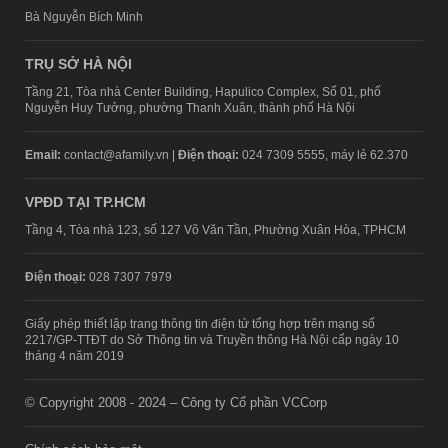
Bà Nguyễn Bích Minh
TRỤ SỞ HÀ NỘI
Tầng 21, Tòa nhà Center Building, Hapulico Complex, Số 01, phố
Nguyễn Huy Tưởng, phường Thanh Xuân, thành phố Hà Nội
Email:
contact@afamily.vn |
Điện thoại:
024 7309 5555, máy lẻ 62.370
VPĐD TẠI TP.HCM
Tầng 4, Tòa nhà 123, số 127 Võ Văn Tần, Phường Xuân Hòa, TPHCM
Điện thoại:
028 7307 7979
Giấy phép thiết lập trang thông tin điện tử tổng hợp trên mạng số
2217/GP-TTĐT do Sở Thông tin và Truyền thông Hà Nội cấp ngày 10
tháng 4 năm 2019
© Copyright 2008 - 2024 – Công ty Cổ phần VCCorp