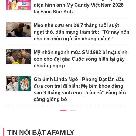
diện hình ảnh My Candy Việt Nam 2026
tại Face Star Kidz
Mèo nhà cứu em bé 7 tháng tuổi suýt
ngạt thở, dân mạng trầm trồ: "Từ nay nên
cho em mèo ngồi ăn chung mâm!"
Mỹ nhân ngành múa SN 1992 bí mật sinh
con cho đại gia: Cuộc sống hiện tại gây
choáng ngợp
Gia đình Linda Ngô - Phong Đạt lần đầu
đưa con trai đi biển: Mẹ bỉm khoe dáng
sau 3 tháng sinh con, "cậu cả" càng lớn
càng giống bố
TIN NỔI BẬT AFAMILY