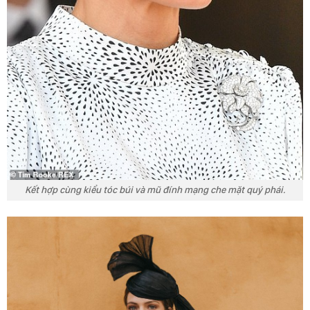
Kết hợp cùng kiểu tóc búi và mũ đính mạng che mặt quý phái.