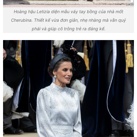
Hoàng hậu Letizia diện mẫu váy tay bồng của nhà mốt
Cherubina. Thiết kế vừa đơn giản, nhẹ nhàng mà vẫn quý
phái và giúp cô trông trẻ ra đáng kể.