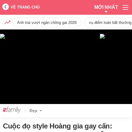
MỚI NHẤT
VỀ TRANG CHỦ
Anh trai vượt ngàn chông gai 2026
vụ điểm toán bất thường
Đẹp
Cuộc đọ style Hoàng gia gay cấn: