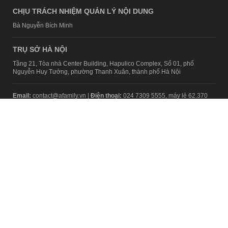
CHỊU TRÁCH NHIỆM QUẢN LÝ NỘI DUNG
Bà Nguyễn Bích Minh
TRỤ SỞ HÀ NỘI
Tầng 21, Tòa nhà Center Building, Hapulico Complex, Số 01, phố
Nguyễn Huy Tưởng, phường Thanh Xuân, thành phố Hà Nội
Email:
contact@afamily.vn |
Điện thoại:
024 7309 5555, máy lẻ 62.370
VPĐD TẠI TP.HCM
Tầng 4, Tòa nhà 123, số 127 Võ Văn Tần, Phường Xuân Hòa, TPHCM
Điện thoại:
028 7307 7979
Giấy phép thiết lập trang thông tin điện tử tổng hợp trên mạng số
2217/GP-TTĐT do Sở Thông tin và Truyền thông Hà Nội cấp ngày 10
tháng 4 năm 2019
© Copyright 2008 - 2024 – Công ty Cổ phần VCCorp