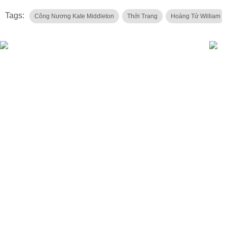
Tags:
Công Nương Kate Middleton
Thởi Trang
Hoàng Tử William