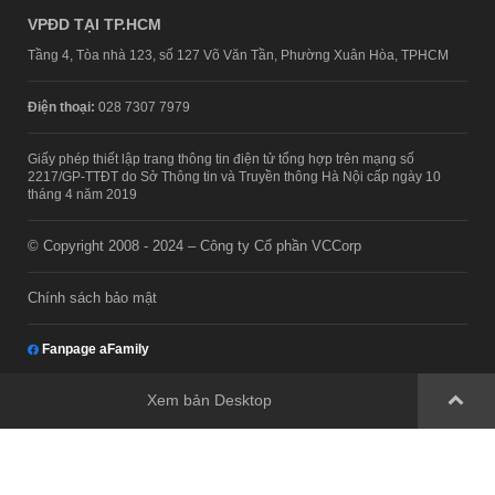
VPĐD TẠI TP.HCM
Tầng 4, Tòa nhà 123, số 127 Võ Văn Tần, Phường Xuân Hòa, TPHCM
Điện thoại:
028 7307 7979
Giấy phép thiết lập trang thông tin điện tử tổng hợp trên mạng số
2217/GP-TTĐT do Sở Thông tin và Truyền thông Hà Nội cấp ngày 10
tháng 4 năm 2019
© Copyright 2008 - 2024 – Công ty Cổ phần VCCorp
Chính sách bảo mật
Fanpage aFamily
Xem bản Desktop