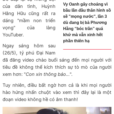
Vy Oanh gây choáng vì
của dân tình, Huỳnh
bầu lần đầu thân hình sồ
Hằng Hữu cũng rất ra
sề "mọng nước", lần 3
dáng "mầm non triển
dù đang bị bà Phương
vọng" của làng
Hằng “bóc trần” quá
YouTuber.
khứ mà vẫn xinh hết
phần thiên hạ
Ngay sáng hôm sau
(26/5), tỷ phú Đại Nam
đã đăng video chào buổi sáng đến mọi người với
tiêu đề không thể kích thích sự tò mò của người
xem hơn: "
Con xin thông báo...
".
Tuy nhiên, điều bất ngờ hơn cả là khi mọi người
hào hứng nhấn chuột vào xem thì đây lại là một
đoạn video không hề có âm thanh!