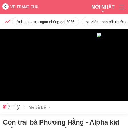
MỚI NHẤT
VỀ TRANG CHỦ
Anh trai vượt ngàn chông gai 2026
vụ điểm toán bất thường
Mẹ và bé
Con trai bà Phương Hằng - Alpha kid