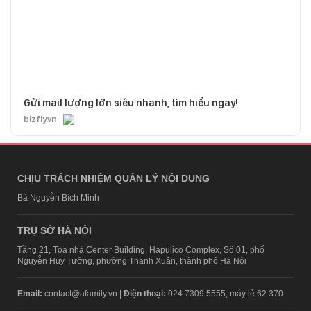
Gửi mail lượng lớn siêu nhanh, tìm hiểu ngay!
bizfly.vn
CHỊU TRÁCH NHIỆM QUẢN LÝ NỘI DUNG
Bà Nguyễn Bích Minh
TRỤ SỞ HÀ NỘI
Tầng 21, Tòa nhà Center Building, Hapulico Complex, Số 01, phố
Nguyễn Huy Tưởng, phường Thanh Xuân, thành phố Hà Nội
Email:
contact@afamily.vn |
Điện thoại:
024 7309 5555, máy lẻ 62.370