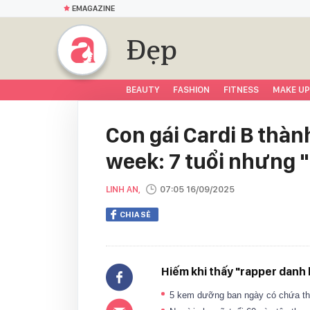
EMAGAZINE
Đẹp
BEAUTY
FASHION
FITNESS
MAKE UP
Con gái Cardi B thàn
week: 7 tuổi nhưng "
LINH AN,
07:05 16/09/2025
CHIA SẺ
Hiếm khi thấy "rapper danh
5 kem dưỡng ban ngày có chứa thà