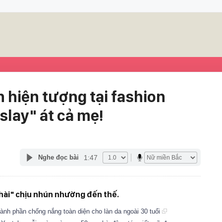
h hiện tượng tại fashion
slay" át cả mẹ!
1:47
Nghe đọc bài
 hài" chịu nhún nhường đến thế.
nh phần chống nắng toàn diện cho làn da ngoài 30 tuổi