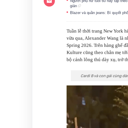
Người phụ nữ tuổi 60 này tập the
giản
Blazer và quần jeans: Bí quyết ph
Tuần lễ thời trang New York h
vừa qua, Alexander Wang là n
Spring 2026. Trên hàng ghế đầu
Kulture cũng theo chân mẹ tớ
bộ cánh lông thú dày xụ, trở 
Cardi B và con gái cùng dà