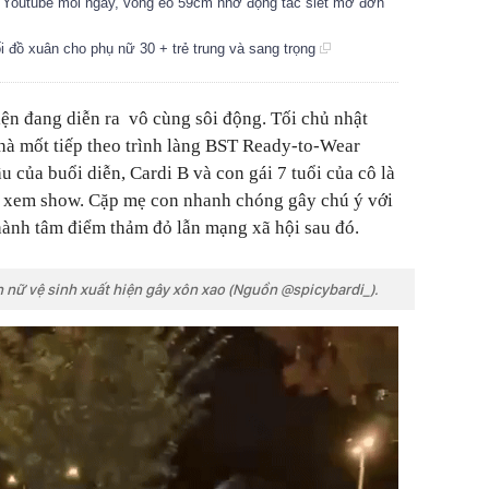
o Youtube mỗi ngày, vòng eo 59cm nhờ động tác siết mỡ đơn
ối đồ xuân cho phụ nữ 30 + trẻ trung và sang trọng
iện đang diễn ra vô cùng sôi động. Tối chủ nhật
hà mốt tiếp theo trình làng BST Ready-to-Wear
 của buổi diễn, Cardi B và con gái 7 tuổi của cô là
i xem show. Cặp mẹ con nhanh chóng gây chú ý với
thành tâm điểm thảm đỏ lẫn mạng xã hội sau đó.
n nữ vệ sinh xuất hiện gây xôn xao (Nguồn @spicybardi_).