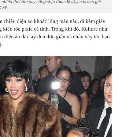
 nhiêu thì hôm nay cũng chịu thua độ slay của con gái
 xe.
m chiêu diện áo khoác lông màu nâu, đi kèm giày
 kiểu tóc pixie cá tính. Trong khi đó, Kulture như
hi diện áo dài tay đen đơn giản và chân váy táo bạo
ẹ.