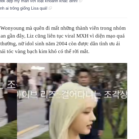
 week đẹp mỹ mãn với loạt khoảnh khắc đỉnh!
nh ai trông giống Lisa quá!
g Wonyoung mà quên đi mất những thành viên trong nhóm
an gần đây, Liz cũng liên tục viral MXH vì diện mạo quá
thường, nữ idol sinh năm 2004 còn được dân tình ưu ái
mái tóc vàng bạch kim khó có thể rời mắt.