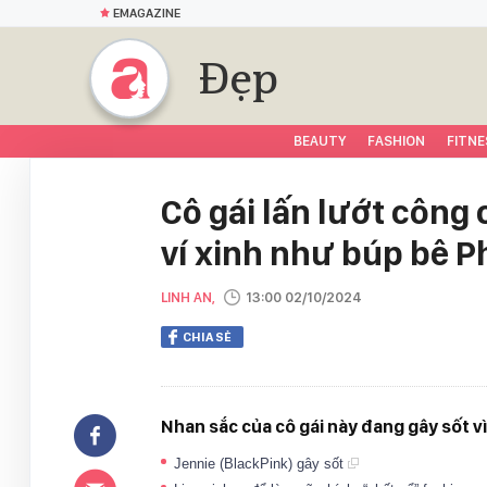
EMAGAZINE
Đẹp
BEAUTY
FASHION
FITNE
Cô gái lấn lướt côn
ví xinh như búp bê P
LINH AN,
13:00 02/10/2024
CHIA SẺ
Nhan sắc của cô gái này đang gây sốt v
Jennie (BlackPink) gây sốt