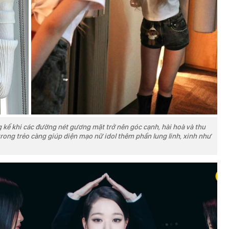
g kể khi các đường nét gương mặt trở nên góc cạnh, hài hoà và thu
rong trẻo càng giúp diện mạo nữ idol thêm phần lung linh, xinh như