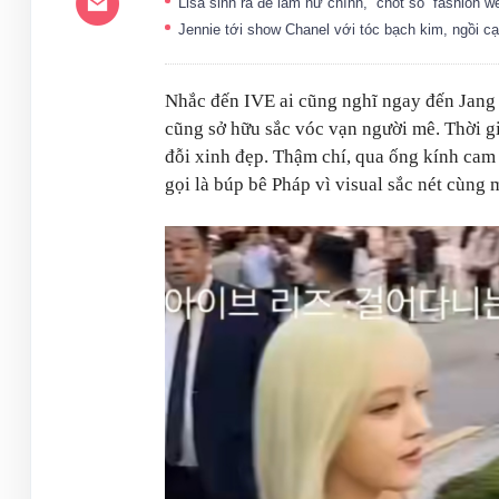
Lisa sinh ra để làm nữ chính, “chốt sổ” fashion
Jennie tới show Chanel với tóc bạch kim, ngồi cạ
Nhắc đến IVE ai cũng nghĩ ngay đến Jan
cũng sở hữu sắc vóc vạn người mê. Thời gi
đỗi xinh đẹp. Thậm chí, qua ống kính cam 
gọi là búp bê Pháp vì visual sắc nét cùng 