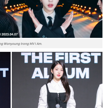
ang Wonyoung trong MV I Am.