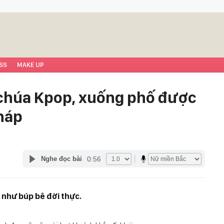
SS
MAKE UP
g chúa Kpop, xuống phố được
háp
0:56
Nghe đọc bài
ì như búp bê đời thực.