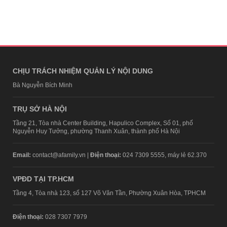
CHỊU TRÁCH NHIỆM QUẢN LÝ NỘI DUNG
Bà Nguyễn Bích Minh
TRỤ SỞ HÀ NỘI
Tầng 21, Tòa nhà Center Building, Hapulico Complex, Số 01, phố
Nguyễn Huy Tưởng, phường Thanh Xuân, thành phố Hà Nội
Email:
contact@afamily.vn |
Điện thoại:
024 7309 5555, máy lẻ 62.370
VPĐD TẠI TP.HCM
Tầng 4, Tòa nhà 123, số 127 Võ Văn Tần, Phường Xuân Hòa, TPHCM
Điện thoại:
028 7307 7979