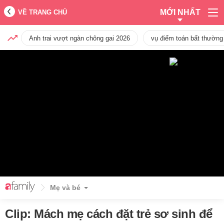
MỚI NHẤT
VỀ TRANG CHỦ
Anh trai vượt ngàn chông gai 2026
vụ điểm toán bất thường
Mẹ và bé
Clip: Mách mẹ cách đặt trẻ sơ sinh để