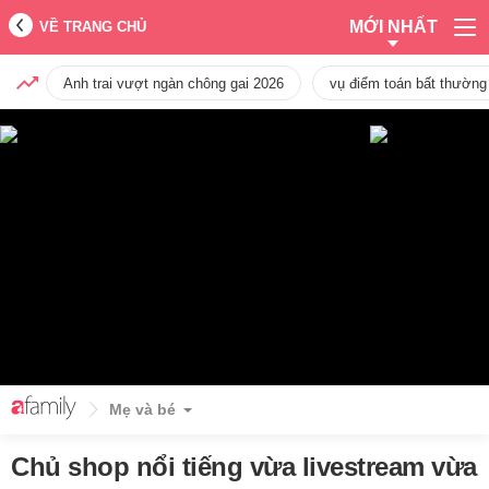
MỚI NHẤT
VỀ TRANG CHỦ
Anh trai vượt ngàn chông gai 2026
vụ điểm toán bất thường
Mẹ và bé
Chủ shop nổi tiếng vừa livestream vừa