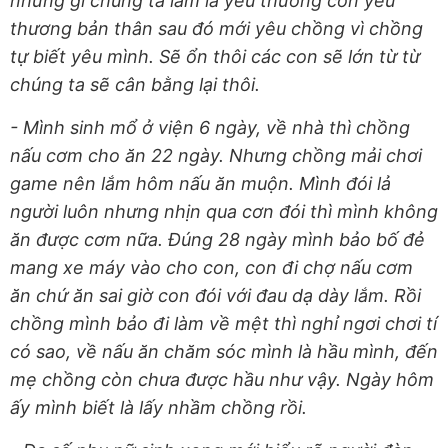
những gì chúng ta làm là yêu thương con yêu
thương bản thân sau đó mới yêu chồng vì chồng
tự biết yêu mình. Sẽ ổn thôi các con sẽ lớn từ từ
chúng ta sẽ cân bằng lại thôi.
- Mình sinh mổ ở viện 6 ngày, về nhà thì chồng
nấu cơm cho ăn 22 ngày. Nhưng chồng mải chơi
game nên lắm hôm nấu ăn muộn. Mình đói lả
người luôn nhưng nhịn qua cơn đói thì mình không
ăn được cơm nữa. Đúng 28 ngày mình bảo bố đẻ
mang xe máy vào cho con, con đi chợ nấu cơm
ăn chứ ăn sai giờ con đói với đau dạ dày lắm. Rồi
chồng mình bảo đi làm về mệt thì nghỉ ngơi chơi tí
có sao, về nấu ăn chăm sóc mình là hầu mình, đến
mẹ chồng còn chưa được hầu như vậy. Ngày hôm
ấy mình biết là lấy nhầm chồng rồi.