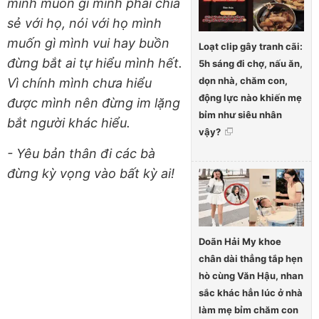
mình muốn gì mình phải chia
sẻ với họ, nói với họ mình
muốn gì mình vui hay buồn
Loạt clip gây tranh cãi:
đừng bắt ai tự hiểu mình hết.
5h sáng đi chợ, nấu ăn,
dọn nhà, chăm con,
Vì chính mình chưa hiểu
động lực nào khiến mẹ
được mình nên đừng im lặng
bỉm như siêu nhân
bắt người khác hiểu.
vậy?
- Yêu bản thân đi các bà
đừng kỳ vọng vào bất kỳ ai!
Doãn Hải My khoe
chân dài thẳng tắp hẹn
hò cùng Văn Hậu, nhan
sắc khác hẳn lúc ở nhà
làm mẹ bỉm chăm con