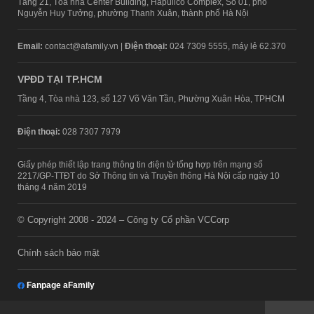
Tầng 21, Tòa nhà Center Building, Hapulico Complex, Số 01, phố
Nguyễn Huy Tưởng, phường Thanh Xuân, thành phố Hà Nội
Email:
contact@afamily.vn |
Điện thoại:
024 7309 5555, máy lẻ 62.370
VPĐD TẠI TP.HCM
Tầng 4, Tòa nhà 123, số 127 Võ Văn Tần, Phường Xuân Hòa, TPHCM
Điện thoại:
028 7307 7979
Giấy phép thiết lập trang thông tin điện tử tổng hợp trên mạng số
2217/GP-TTĐT do Sở Thông tin và Truyền thông Hà Nội cấp ngày 10
tháng 4 năm 2019
© Copyright 2008 - 2024 – Công ty Cổ phần VCCorp
Chính sách bảo mật
Fanpage aFamily