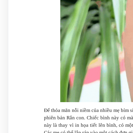
Để thỏa mãn nỗi niềm của nhiều mẹ bỉm si
phiên bản Rắn con. Chiếc bình này có mà
này là thay vì in họa tiết lên bình, có 
Các mẹ có thể lắp ráp vào một cách đơn gi