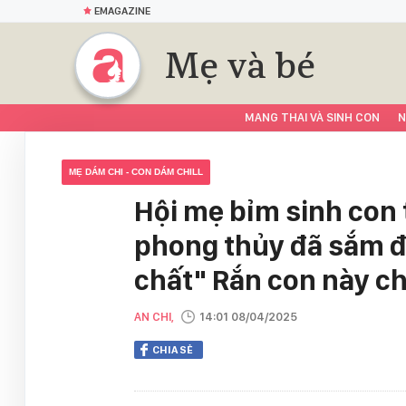
EMAGAZINE
Mẹ và bé
MANG THAI VÀ SINH CON
N
MẸ DÁM CHI - CON DÁM CHILL
Hội mẹ bỉm sinh con 
phong thủy đã sắm 
chất" Rắn con này c
AN CHI,
14:01 08/04/2025
CHIA SẺ