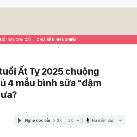
UÔI DẠY CON CÁI
CHIA SẺ KINH NGHIỆM
tuổi Ất Tỵ 2025 chuộng
đủ 4 mẫu bình sữa "đậm
hưa?
3:33
Nghe đọc bài