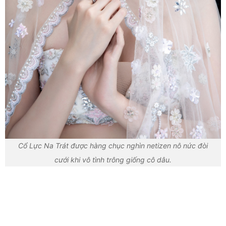
Cổ Lực Na Trát được hàng chục nghìn netizen nô nức đòi
cưới khi vô tình trông giống cô dâu.
10 bộ cánh lên hình "sống ảo" tuyệt xinh, chị
em nên tham khảo đi hẹn hò Valentine