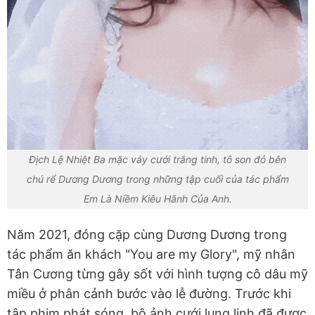
Địch Lệ Nhiệt Ba mặc váy cưới trắng tinh, tô son đỏ bên
chú rể Dương Dương trong những tập cuối của tác phẩm
Em Là Niềm Kiêu Hãnh Của Anh.
Năm 2021, đóng cặp cùng Dương Dương trong
tác phẩm ăn khách "You are my Glory", mỹ nhân
Tân Cương từng gây sốt với hình tượng cô dâu mỹ
miều ở phân cảnh bước vào lễ đường. Trước khi
tập phim phát sóng, bộ ảnh cưới lung linh đã được