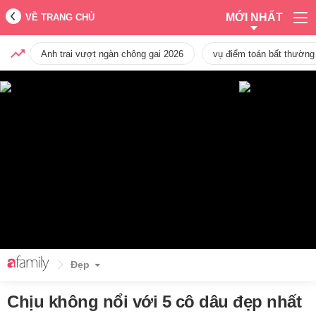
MỚI NHẤT
VỀ TRANG CHỦ
Anh trai vượt ngàn chông gai 2026
vụ điểm toán bất thường
Đẹp
Chịu không nổi với 5 cô dâu đẹp nhất