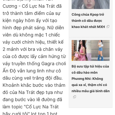
Cương - Cổ Lực Na Trát đã
trở thành tâm điểm của sự
Công chúa Kpop trở
kiện ngày hôm ấy với tạo
thành cô dâu được
khao khát nhất MXH
hình đẹp phát sáng. Nữ diễn
viên dù không mặc 1 chiếc
váy cưới chính hiệu, thiết kế
2 mảnh với bra và chân váy
của cô được lấy cảm hứng từ
váy truyền thống Gagra choli
Bộ sưu tập túi hiệu của
Ấn Độ vẫn lung linh như cô
cô dâu hào môn
dâu cùng veil trắng đội đầu.
Phương Nhi: Không
Khoảnh khắc bước vào thảm
quá xa xỉ, thậm chí có
nhiều mẫu giá bình dân
đỏ của Na Trát đẹp tựa như
đang bước vào lễ đường đã
làm topic "Cổ Lực Na Trát
hãy cưới tôi" lọt top 1 hot