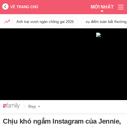
MỚI NHẤT
VỀ TRANG CHỦ
Anh trai vượt ngàn chông gai 2026
vụ điểm toán bất thường
Đẹp
Chịu khó ngắm Instagram của Jennie,