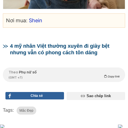
Nơi mua:
Shein
4 mỹ nhân Việt thường xuyên đi giày bệt
nhưng vẫn có phong cách tôn dáng
Theo
Phụ nữ số
Copy link
(GMT +7)
Chia sẻ
Sao chép link
Tags:
Măc Đẹp