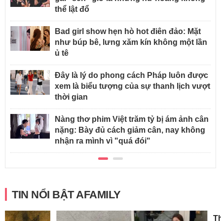
thể lật đổ
Bad girl show hẹn hò hot điên đảo: Mặt
như búp bê, lưng xăm kín không một lần
ủ tê
Đây là lý do phong cách Pháp luôn được
xem là biểu tượng của sự thanh lịch vượt
thời gian
Nàng thơ phim Việt trăm tỷ bị ám ảnh cân
nặng: Bày đủ cách giảm cân, nay không
nhận ra mình vì "quá đói"
TIN NỔI BẬT AFAMILY
42 tuổi mới bắt đầu sống cho mình: