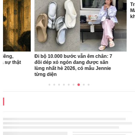
Người phụ nữ chi hơn 10 tỷ đồng
biến núi hoang thành khu vườn
1.500m²
Lập Thu rồi mà
đổ lửa? 5 cha
cam chanh mát
bạn muốn xịt 
ĐỌC THÊM