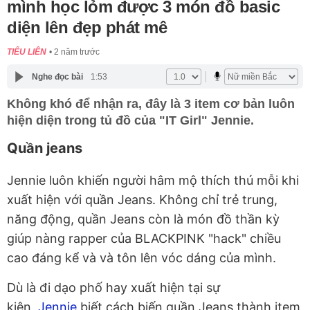
mình học lỏm được 3 món đồ basic
diện lên đẹp phát mê
TIỂU LIÊN
2 năm trước
Nghe đọc bài
1:53
Không khó để nhận ra, đây là 3 item cơ bản luôn
hiện diện trong tủ đồ của "IT Girl" Jennie.
Quần jeans
Jennie luôn khiến người hâm mộ thích thú mỗi khi
xuất hiện với quần Jeans. Không chỉ trẻ trung,
năng động, quần Jeans còn là món đồ thần kỳ
giúp nàng rapper của BLACKPINK "hack" chiều
cao đáng kể và và tôn lên vóc dáng của mình.
Dù là đi dạo phố hay xuất hiện tại sự
kiện,
Jennie
biết cách biến quần Jeans thành item