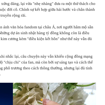
 xứng đáng, lại vừa "nhẹ nhàng" đưa ra một thử thách cho
cuộc đời cô. Chính sự kết hợp giữa hài hước và chân thành
truyền rộng rãi.
n ánh văn hóa fandom tại châu Á, nơi người hâm mộ sẵn
 Những dự án sinh nhật hàng tỷ đồng không còn là điều
 kim cương kèm "điều kiện kết hôn" như thế này vẫn đủ
 khi nhắc lại, câu chuyện này vẫn khiến cộng đồng mạng
ộ "chịu chi" của fan, mà còn bởi sự sáng tạo và cách thể
ng phô trương theo cách thông thường, nhưng lại đủ tinh
.