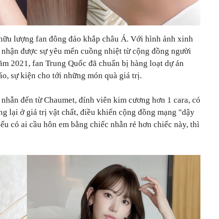
 hữu lượng fan đông đảo khắp châu Á. Với hình ảnh xinh
ôn nhận được sự yêu mến cuồng nhiệt từ cộng đồng người
năm 2021, fan Trung Quốc đã chuẩn bị hàng loạt dự án
o, sự kiện cho tới những món quà giá trị.
c nhẫn đến từ Chaumet, đính viên kim cương hơn 1 cara, có
ừng lại ở giá trị vật chất, điều khiến cộng đồng mạng "dậy
nếu có ai cầu hôn em bằng chiếc nhẫn rẻ hơn chiếc này, thì