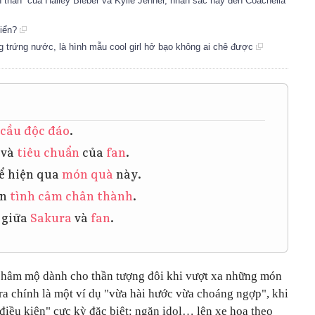
ạn thân” của Hailey Bieber và Kylie Jenner, nhan sắc này đến Coachella
biển?
ng trứng nước, là hình mẫu cool girl hở bạo không ai chê được
 cầu độc đáo
.
và
tiêu chuẩn
của
fan
.
ể hiện qua
món quà
này.
ện
tình cảm chân thành
.
giữa
Sakura
và
fan
.
i hâm mộ dành cho thần tượng đôi khi vượt xa những món
a chính là một ví dụ "vừa hài hước vừa choáng ngợp", khi
 điều kiện" cực kỳ đặc biệt: ngăn idol… lên xe hoa theo