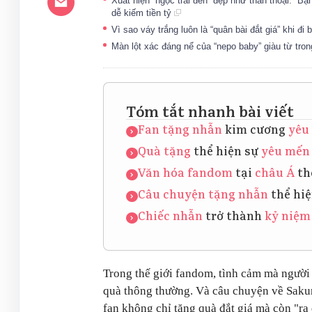
Xuất hiện “ngọc trai đen” đẹp như thần thoại: “B
dễ kiếm tiền tỷ
Vì sao váy trắng luôn là “quân bài đắt giá” khi đi 
Màn lột xác đáng nể của “nepo baby” giàu từ tro
Tóm tắt nhanh bài viết
Fan tặng nhẫn
kim cương
yêu
Quà tặng
thể hiện sự
yêu mến
Văn hóa fandom
tại
châu Á
th
Câu chuyện tặng nhẫn
thể hi
Chiếc nhẫn
trở thành
kỷ niệm
Trong thế giới fandom, tình cảm mà ngườ
quà thông thường. Và câu chuyện về Sakur
fan không chỉ tặng quà đắt giá mà còn "ra