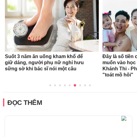
Suốt 3 năm ăn uống kham khổ để
Đây là số tiền
giữ dáng, người phụ nữ nghỉ hưu
muốn vào học 
sững sờ khi bác sĩ nói một câu
Khánh Thi - P
"toát mồ hôi"
ĐỌC THÊM