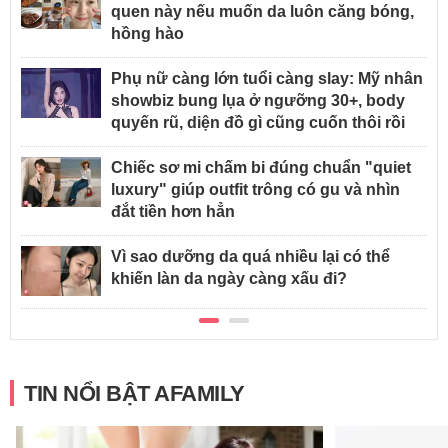
quen này nếu muốn da luôn căng bóng,
hồng hào
Phụ nữ càng lớn tuổi càng slay: Mỹ nhân
showbiz bung lụa ở ngưỡng 30+, body
quyến rũ, diện đồ gì cũng cuốn thôi rồi
Chiếc sơ mi chấm bi đúng chuẩn "quiet
luxury" giúp outfit trông có gu và nhìn
đắt tiền hơn hẳn
Vì sao dưỡng da quá nhiều lại có thể
khiến làn da ngày càng xấu đi?
TIN NỔI BẬT AFAMILY