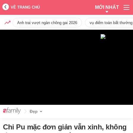
MỚI NHẤT
VỀ TRANG CHỦ
Anh trai vượt ngàn chông gai 2026
vụ điểm toán bất thường
Đẹp
Chi Pu mặc đơn giản vẫn xinh, không