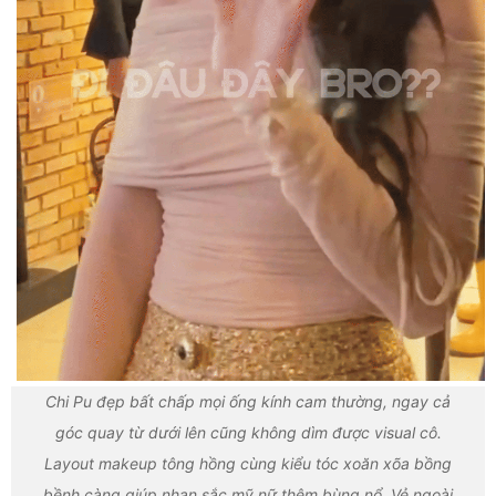
Chi Pu đẹp bất chấp mọi ống kính cam thường, ngay cả
góc quay từ dưới lên cũng không dìm được visual cô.
Layout makeup tông hồng cùng kiểu tóc xoăn xõa bồng
bềnh càng giúp nhan sắc mỹ nữ thêm bùng nổ. Vẻ ngoài