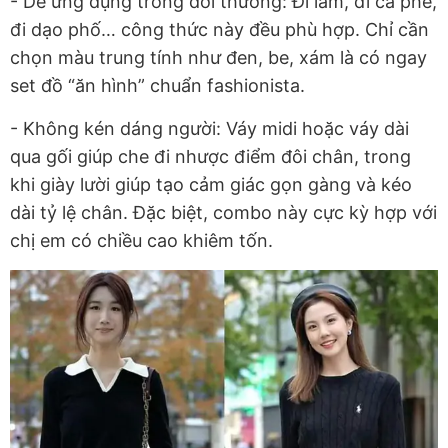
- Dễ ứng dụng trong đời thường: Đi làm, đi cà phê,
đi dạo phố… công thức này đều phù hợp. Chỉ cần
chọn màu trung tính như đen, be, xám là có ngay
set đồ “ăn hình” chuẩn fashionista.
- Không kén dáng người: Váy midi hoặc váy dài
qua gối giúp che đi nhược điểm đôi chân, trong
khi giày lười giúp tạo cảm giác gọn gàng và kéo
dài tỷ lệ chân. Đặc biệt, combo này cực kỳ hợp với
chị em có chiều cao khiêm tốn.