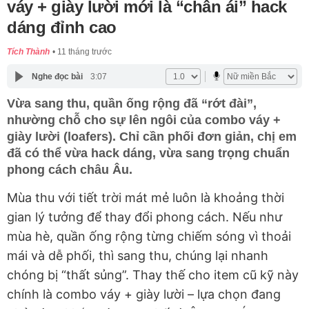
váy + giày lười mới là “chân ái” hack
dáng đỉnh cao
Tích Thành
11 tháng trước
Nghe đọc bài
3:07
Vừa sang thu, quần ống rộng đã “rớt đài”,
nhường chỗ cho sự lên ngôi của combo váy +
giày lười (loafers). Chỉ cần phối đơn giản, chị em
đã có thể vừa hack dáng, vừa sang trọng chuẩn
phong cách châu Âu.
Mùa thu với tiết trời mát mẻ luôn là khoảng thời
gian lý tưởng để thay đổi phong cách. Nếu như
mùa hè, quần ống rộng từng chiếm sóng vì thoải
mái và dễ phối, thì sang thu, chúng lại nhanh
chóng bị “thất sủng”. Thay thế cho item cũ kỹ này
chính là combo váy + giày lười – lựa chọn đang