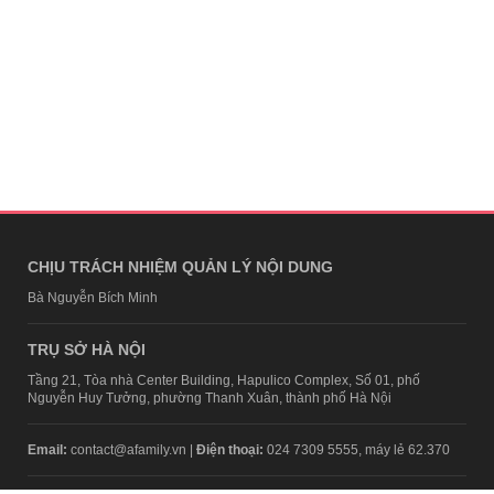
CHỊU TRÁCH NHIỆM QUẢN LÝ NỘI DUNG
Bà Nguyễn Bích Minh
TRỤ SỞ HÀ NỘI
Tầng 21, Tòa nhà Center Building, Hapulico Complex, Số 01, phố
Nguyễn Huy Tưởng, phường Thanh Xuân, thành phố Hà Nội
Email:
contact@afamily.vn |
Điện thoại:
024 7309 5555, máy lẻ 62.370