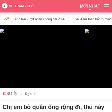
MỚI NHẤT
VỀ TRANG CHỦ
Anh trai vượt ngàn chông gai 2026
vụ điểm toán bất thường
Đẹp
Chị em bỏ quần ống rộng đi, thu này