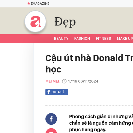
EMAGAZINE
Đẹp
BEAUTY
FASHION
FITNESS
MAKE UP
Cậu út nhà Donald Tr
học
MEI MEI,
17:19 06/11/2024
CHIA SẺ
Phong cách giản dị nhưng vẫ
chắn sẽ là nguồn cảm hứng c
phục hàng ngày.