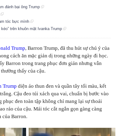
âm đánh bại ông Trump
4
làm tóc bực mình
o kéo” trên khuôn mặt Ivanka Trump
onald Trump
, Barron Trump, đã thu hút sự chú ý của
hong cách ăn mặc giản dị trong những ngày đi học.
hấy Barron trong trang phục đơn giản nhưng vẫn
 thường thấy của cậu.
n Trump
diện áo thun đen và quần tây tối màu, kết
trắng. Cậu đeo túi xách qua vai, chuẩn bị bước vào
g phục đen toàn tập không chỉ mang lại sự thoải
ao ráo của cậu. Mái tóc cắt ngắn gọn gàng càng
h của Barron.