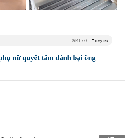
(GMT +7)
Copy link
phụ nữ quyết tâm đánh bại ông