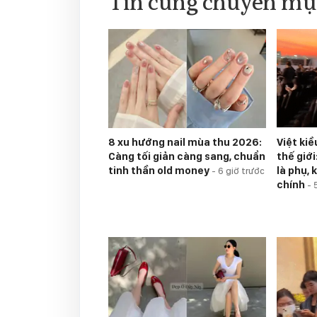
Tin cùng chuyên mụ
Việt kiề
8 xu hướng nail mùa thu 2026:
thế giới
Càng tối giản càng sang, chuẩn
là phụ, 
tinh thần old money
-
6 giờ trước
chính
-