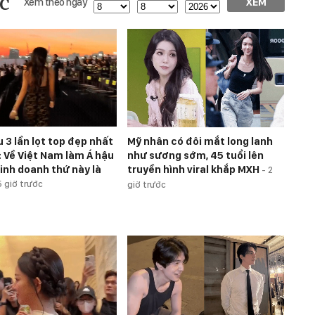
c
Xem theo ngày
XEM
u 3 lần lọt top đẹp nhất
Mỹ nhân có đôi mắt long lanh
: Về Việt Nam làm Á hậu
như sương sớm, 45 tuổi lên
kinh doanh thứ này là
truyền hình viral khắp MXH
-
2
5 giờ trước
giờ trước