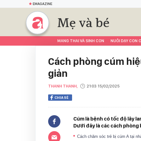
EMAGAZINE
Mẹ và bé
MANG THAI VÀ SINH CON
NUÔI DẠY CON C
Cách phòng cúm hiệu
giản
THANH THANH,
21:03 15/02/2025
CHIA SẺ
Cúm là bệnh có tốc độ lây la
Dưới đây là các cách phòng b
Cách chăm sóc trẻ bị cúm A tại n