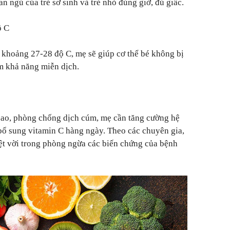
n ngủ của trẻ sơ sinh và trẻ nhỏ đúng giờ, đủ giấc.
ộ C
 khoảng 27-28 độ C, mẹ sẽ giúp cơ thể bé không bị
m khả năng miễn dịch.
cao, phòng chống dịch cúm, mẹ cần tăng cường hệ
bổ sung vitamin C hàng ngày. Theo các chuyên gia,
ệt vời trong phòng ngừa các biến chứng của bệnh