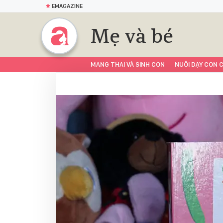
EMAGAZINE
Mẹ và bé
MANG THAI VÀ SINH CON
NUÔI DẠY CON C