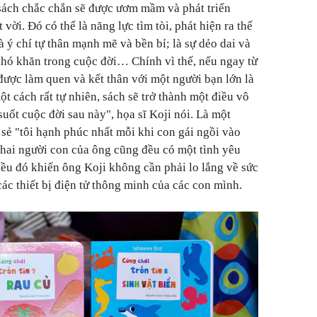
sách chắc chắn sẽ được ươm mầm và phát triển
vời. Đó có thể là năng lực tìm tòi, phát hiện ra thế
à ý chí tự thân mạnh mẽ và bền bỉ; là sự dẻo dai và
khó khăn trong cuộc đời… Chính vì thế, nếu ngay từ
được làm quen và kết thân với một người bạn lớn là
t cách rất tự nhiên, sách sẽ trở thành một điều vô
suốt cuộc đời sau này", họa sĩ Koji nói. Là một
 sẻ "tôi hạnh phúc nhất mỗi khi con gái ngồi vào
 hai người con của ông cũng đều có một tình yêu
iều đó khiến ông Koji không cần phải lo lắng về sức
ác thiết bị điện tử thông minh của các con mình.