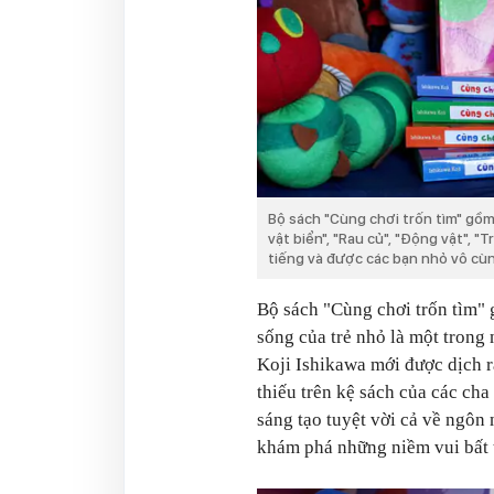
Bộ sách "Cùng chơi trốn tìm" gồm 
vật biển", "Rau củ", "Động vật", "T
tiếng và được các bạn nhỏ vô cùng
Bộ sách "Cùng chơi trốn tìm" 
sống của trẻ nhỏ là một trong 
Koji Ishikawa mới được dịch r
thiếu trên kệ sách của các cha
sáng tạo tuyệt vời cả về ngôn 
khám phá những niềm vui bất t