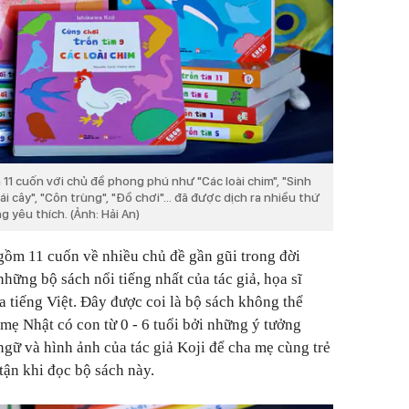
11 cuốn với chủ đề phong phú như "Các loài chim", "Sinh
rái cây", "Côn trùng", "Đồ chơi"... đã được dịch ra nhiều thứ
 yêu thích. (Ảnh: Hải An)
gồm 11 cuốn về nhiều chủ đề gần gũi trong đời
những bộ sách nổi tiếng nhất của tác giả, họa sĩ
a tiếng Việt. Đây được coi là bộ sách không thể
 mẹ Nhật có con từ 0 - 6 tuổi bởi những ý tưởng
ngữ và hình ảnh của tác giả Koji để cha mẹ cùng trẻ
ận khi đọc bộ sách này.