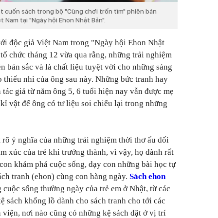
ột cuốn sách trong bộ "Cùng chơi trốn tìm" phiên bản
ệt Nam tại "Ngày hội Ehon Nhật Bản".
 với độc giả Việt Nam trong "Ngày hội Ehon Nhật
tổ chức tháng 12 vừa qua rằng, những trải nghiệm
nên bản sắc và là chất liệu tuyệt vời cho những sáng
o thiếu nhi của ông sau này. Những bức tranh hay
 tác giả từ năm ông 5, 6 tuổi hiện nay vẫn được mẹ
kỉ vật để ông có tư liệu soi chiếu lại trong những
t rõ ý nghĩa của những trải nghiệm thời thơ ấu đối
ảm xúc của trẻ khi trưởng thành, vì vậy, họ dành rất
 con khám phá cuộc sống, dạy con những bài học tự
 sách tranh (ehon) cùng con hàng ngày.
Sách ehon
g cuộc sống thường ngày của trẻ em ở Nhật, từ các
kệ sách khổng lồ dành cho sách tranh cho tới các
 viện, nơi nào cũng có những kệ sách đặt ở vị trí