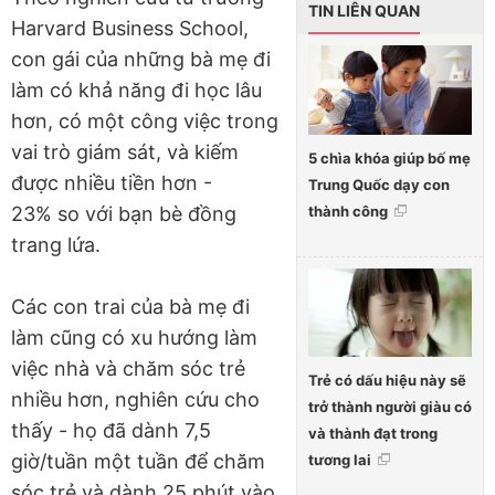
TIN LIÊN QUAN
Harvard Business School,
con gái của những bà mẹ đi
làm có khả năng đi học lâu
hơn, có một công việc trong
vai trò giám sát, và kiếm
5 chìa khóa giúp bố mẹ
được nhiều tiền hơn -
Trung Quốc dạy con
thành công
23% so với bạn bè đồng
trang lứa.
Các con trai của bà mẹ đi
làm cũng có xu hướng làm
việc nhà và chăm sóc trẻ
Trẻ có dấu hiệu này sẽ
nhiều hơn, nghiên cứu cho
trở thành người giàu có
thấy - họ đã dành 7,5
và thành đạt trong
giờ/tuần một tuần để chăm
tương lai
sóc trẻ và dành 25 phút vào