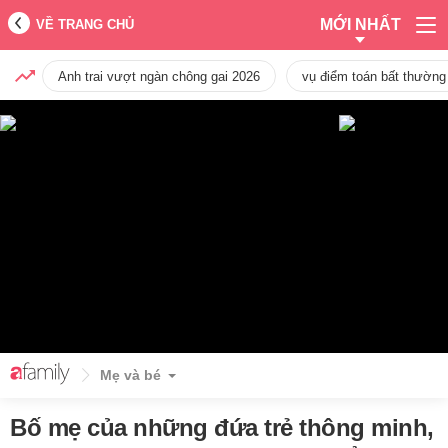
MỚI NHẤT
VỀ TRANG CHỦ
Anh trai vượt ngàn chông gai 2026
vụ điểm toán bất thường
Mẹ và bé
Bố mẹ của những đứa trẻ thông minh,