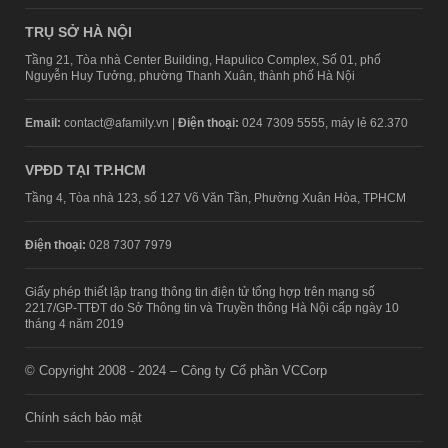
TRỤ SỞ HÀ NỘI
Tầng 21, Tòa nhà Center Building, Hapulico Complex, Số 01, phố
Nguyễn Huy Tưởng, phường Thanh Xuân, thành phố Hà Nội
Email:
contact@afamily.vn |
Điện thoại:
024 7309 5555, máy lẻ 62.370
VPĐD TẠI TP.HCM
Tầng 4, Tòa nhà 123, số 127 Võ Văn Tần, Phường Xuân Hòa, TPHCM
Điện thoại:
028 7307 7979
Giấy phép thiết lập trang thông tin điện tử tổng hợp trên mạng số
2217/GP-TTĐT do Sở Thông tin và Truyền thông Hà Nội cấp ngày 10
tháng 4 năm 2019
© Copyright 2008 - 2024 – Công ty Cổ phần VCCorp
Chính sách bảo mật