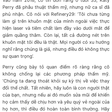
Vào năm 2018, có tin đồn rằng
ở tuổi 33, Katy
Perry đã phẫu thuật thẩm
mỹ, nhưng
nữ ca sĩ đã
phủ nhận
. Cô nói với Refinery29:
‘
Tôi chưa
từng
làm gì trên khuôn mặt của mình ngoài việc
thực
hiện laser và tiêm chất làm đầy vào dưới mắt
để
giảm quầng thâm. Còn lại, tất cả đường nét trên
khuôn mặt tôi đều là thật.
Mọi người có xu hướng
nghĩ rằng chúng là giả, nhưng điều đó không thực
sự quan trọng
’.
Perry
cũng bày tỏ quan điểm rõ ràng rằng
cô
không chống lại các phương pháp thẩm mỹ.
‘
Chúng t
a
đang thoát khỏi sự kỳ thị về việc thay
đổi thể chất. Tất nhiên, hãy luôn là con người thật
của bạ
n,
nhưng nếu ai đó muốn sửa mũi
để
khiến
họ cảm thấy dễ chịu hơn
và yêu quý vẻ ngoài của
họ hơn
, thì điều đó
hoàn toàn bình thường.
Hãy