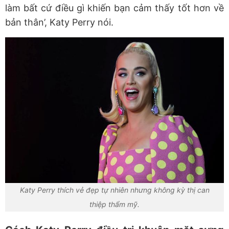
làm bất cứ điều gì khiến bạn cảm thấy tốt hơn về
bản thân
’,
Katy Perry nói.
Katy Perry thích vẻ đẹp tự nhiên nhưng không kỳ thị can
thiệp thẩm mỹ.