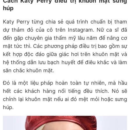
Cách Katy
Perry
điều trị khuôn mặt sưng
húp
Katy
Perry
từng
chia sẻ quá trình chuẩn bị
tham
dự
thảm đỏ của cô trên Instagram. Nữ ca sĩ đã
đến gặp chuyên gia thẩm mỹ lâu năm để nâng cơ
mặt tức thì. Các phương pháp điều trị bao gồm sự
kết hợp độc đáo giữa giác hơi trên khuôn mặt và
hệ thống dẫn lưu bạch huyết để điêu khắc và làm
săn chắc khuôn mặt.
Đ
ó là
một liệu pháp
hoàn toàn tự nhiên, mà hầu
hết các khách hàng nổi tiếng đều thích
.
Nó sẽ
chỉnh lại khuôn mặt nếu ai đó mệt mỏi hoặc sưng
húp.