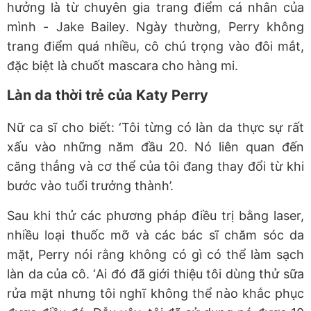
hưởng
là
từ
chuyên gia
trang điểm cá nhân của
mình
-
Jake Bailey
. Ngày thường, Perry không
trang điểm quá nhiều, cô chú trọng vào đôi mắt,
đặc biệt là chuốt
mascara cho hàng mi.
Làn da thời trẻ của Katy Perry
Nữ ca sĩ cho biết
:
‘
Tôi từng có làn da thực sự rất
xấu vào những năm đầu 20
. N
ó liên quan đến
căng thẳng và cơ thể của tôi đang thay đổi từ khi
bước vào tuổi t
rưởng thành’.
Sau khi thử các phương pháp điều trị bằng laser,
nhiều loại thuốc mỡ và các bác sĩ chăm sóc da
mặt, Perry nói rằng không có gì có thể làm sạch
làn da của cô.
‘
Ai đó đã giới thiệu tôi dùng thử sữa
rửa
mặt nhưng
tôi nghĩ
k
hông thể nào
khắc phục