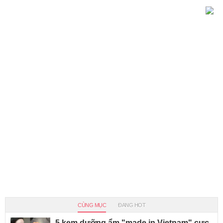
CÙNG MỤC
ĐANG HOT
5 kem dưỡng ẩm "made in Vietnam" cực