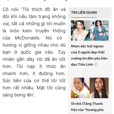
Cô nói: ‘
Tôi thích đồ ăn và
TIN LIÊN QUAN
đôi khi nếu tâm trạng không
vui, tất cả những gì tôi muốn
là món kem
truyền thống
của McDonalds
. Nó
có
hương vị giống nhau cho dù
Nhan sắc trái ngược
bạn ở quốc gia nào
. Tuy
của 2 người đẹp Việt
vướng tin đồn yêu tiền
nhiên gần đây
tôi đã ăn tốt
đạo Tiến Linh
hơn. Tôi nạp
ít thức ăn
nhanh hơn, ít đường hơn
.
S
ức bền của cơ thể tôi tốt
hơn rất nhiều. Mặt tôi
cũng
sáng bừng lên’.
Út nhỏ (Tăng Thanh
Hà) của "Hương phù