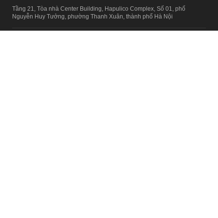
Tầng 21, Tòa nhà Center Building, Hapulico Complex, Số 01, phố
Nguyễn Huy Tưởng, phường Thanh Xuân, thành phố Hà Nội
Email:
contact@afamily.vn |
Điện thoại:
024 7309 5555, máy lẻ 62.370
VPĐD TẠI TP.HCM
Tầng 4, Tòa nhà 123, số 127 Võ Văn Tần, Phường Xuân Hòa, TPHCM
Điện thoại:
028 7307 7979
Giấy phép thiết lập trang thông tin điện tử tổng hợp trên mạng số
2217/GP-TTĐT do Sở Thông tin và Truyền thông Hà Nội cấp ngày 10
tháng 4 năm 2019
© Copyright 2008 - 2024 – Công ty Cổ phần VCCorp
Chính sách bảo mật
Fanpage aFamily