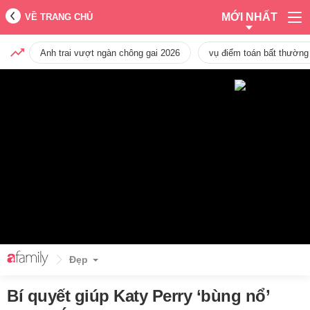
MỚI NHẤT
VỀ TRANG CHỦ
Anh trai vượt ngàn chông gai 2026
vụ điểm toán bất thường
Đẹp
Bí quyết giúp Katy Perry ‘bùng nổ’