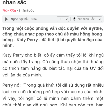
nhan sắc
Thủy Kiều
4 năm trước
Nghe đọc bài
3:34
Trong một cuộc phỏng vấn độc quyền với Byrdie,
công chúa nhạc pop theo chủ đề màu hồng bong
bóng - Katy Perry - đã tiết lộ bí quyết làm đẹp của
mình.
Katy Perry
cho biết,
cô ấy cảm thấy tội lỗi khi ngủ
mà
quên
tẩy trang. Cô cũng thừa nhận thi thoảng
cô thích
tắm nắng
dù biết tác hại của tia UV đối
với làn da của mình
.
Perry nói:
‘
T
rong quá khứ, t
ôi đã sử dụng rất nhiều
loại kem nền không phù hợp với màu da của mình.
Vì vậy,
tôi nghĩ
có lẽ
mình
nên dành thêm một
chút thời gian để phù hợp.
K
hi bạn còn trẻ, bạn