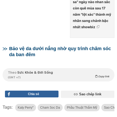
sa" ngày nào nhan sắc
còn quê mùa sau 17
năm "lột xác" thành mỹ
nhân sang chảnh bậc
nhất showbiz
Bảo vệ da dưới nắng nhờ quy trình chăm sóc
da ban đêm
Theo
Sức Khỏe & Đời Sống
Copy link
(GMT +7)
Chia sẻ
Sao chép link
Tags:
Katy Perry"
Cham Soc Da
Phầu Thuật Thẩm Mỹ
Sao Chă