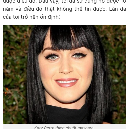
được điều đó.
Dẫu vậy, tôi
đã sử dụng nó được 10
năm và điều đó thật không thể tin được.
Làn da
của tôi trở nên ổn định’.
Katy Perry thích chuốt mascara.