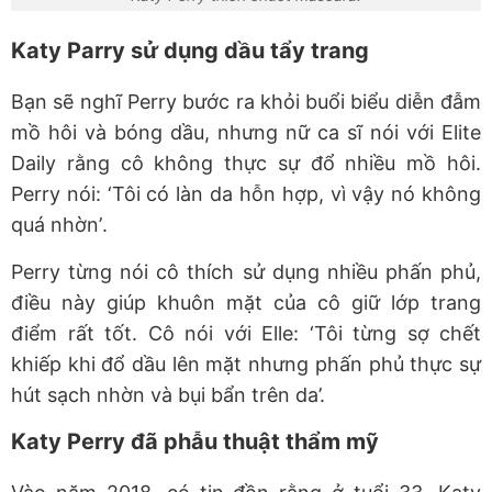
Katy Parry
sử dụng dầu tẩy trang
Bạn sẽ nghĩ Perry bước ra khỏi buổi biểu diễn đẫm
mồ hôi và bóng
dầu
, nhưng nữ ca sĩ nói với Elite
Daily rằng cô không thực sự đổ nhiều mồ hôi.
Perry nói
:
‘
Tôi có làn da hỗn hợp, vì vậy nó không
quá nhờn
’
.
Perry từng nói
cô thích sử dụng nhiều phấn phủ
,
điều này giúp
khuôn mặt của cô giữ lớp trang
điểm rất tốt
.
Cô nói với Elle:
‘
Tôi từng sợ chết
khiếp khi đổ dầu lên mặt nhưng
phấn phủ
thực sự
hút sạch
nhờn và
bụi bẩn trên da
’.
Katy Perry
đã phẫu thuật thẩm mỹ