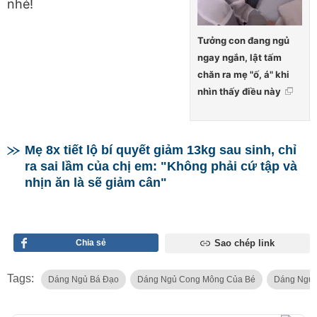
nhé!
Tưởng con đang ngủ
ngay ngắn, lật tấm
chăn ra mẹ "ố, á" khi
nhìn thấy điều này
Mẹ 8x tiết lộ bí quyết giảm 13kg sau sinh, chỉ
ra sai lầm của chị em: "Không phải cứ tập và
nhịn ăn là sẽ giảm cân"
Chia sẻ
Sao chép link
Tags:
Dáng Ngủ Bá Đạo
Dáng Ngủ Cong Mông Của Bé
Dáng Ngủ 