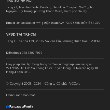
TRỤ SỞ HÀ NỘI
Tầng 21, Tòa nhà Center Building, Hapulico Complex, Số 01, phố
Nguyễn Huy Tưởng, phường Thanh Xuân, thành phố Hà Nội
Email:
contact@afamily.vn |
Điện thoại:
024 7309 5555, máy lẻ 62.370
VPĐD TẠI TP.HCM
Tầng 4, Tòa nhà 123, số 127 Võ Văn Tần, Phường Xuân Hòa, TPHCM
Điện thoại:
028 7307 7979
Giấy phép thiết lập trang thông tin điện tử tổng hợp trên mạng số
2217/GP-TTĐT do Sở Thông tin và Truyền thông Hà Nội cấp ngày 10
tháng 4 năm 2019
© Copyright 2008 - 2024 – Công ty Cổ phần VCCorp
Chính sách bảo mật
Fanpage aFamily