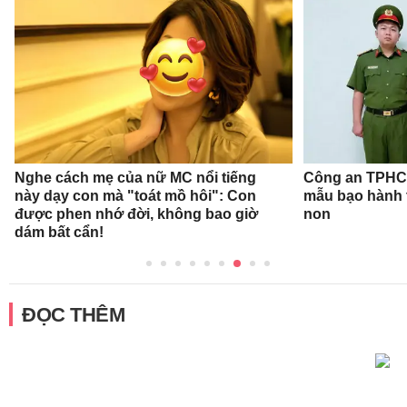
Nghe cách mẹ của nữ MC nổi tiếng
Công an TPHCM
này dạy con mà "toát mồ hôi": Con
mẫu bạo hành 
được phen nhớ đời, không bao giờ
non
dám bất cẩn!
ĐỌC THÊM