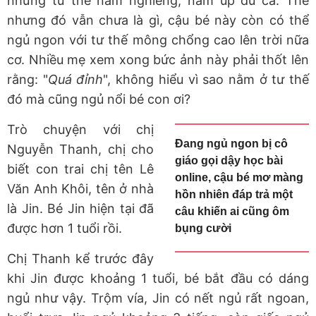
những tư thế nằm nghiêng, nằm úp đủ cả. Thế
nhưng đó vẫn chưa là gì, cậu bé này còn có thể
ngủ ngon với tư thế mông chổng cao lên trời nữa
cơ. Nhiều mẹ xem xong bức ảnh này phải thốt lên
rằng: "
Quá đỉnh
", không hiểu vì sao nằm ở tư thế
đó mà cũng ngủ nổi bé con ơi?
Trò chuyện với chị
Đang ngủ ngon bị cô
Nguyễn Thanh, chị cho
giáo gọi dậy học bài
biết con trai chị tên Lê
online, cậu bé mơ màng
Văn Anh Khôi, tên ở nhà
hồn nhiên đáp trả một
là Jin. Bé Jin hiện tại đã
câu khiến ai cũng ôm
được hơn 1 tuổi rồi.
bụng cười
Chị Thanh kể trước đây
khi Jin được khoảng 1 tuổi, bé bắt đầu có dáng
ngủ như vậy. Trộm vía, Jin có nết ngủ rất ngoan,