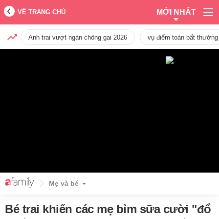
MỚI NHẤT
VỀ TRANG CHỦ
Anh trai vượt ngàn chông gai 2026
vụ điểm toán bất thường
Mẹ và bé
Bé trai khiến các mẹ bỉm sữa cười "đổ