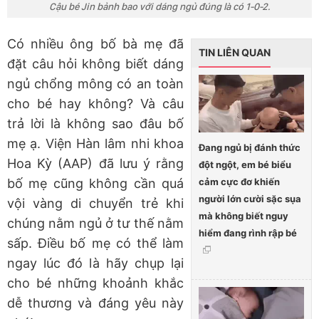
Cậu bé Jin bảnh bao với dáng ngủ đúng là có 1-0-2.
Có nhiều ông bố bà mẹ đã
TIN LIÊN QUAN
đặt câu hỏi không biết dáng
ngủ chổng mông có an toàn
cho bé hay không? Và câu
trả lời là không sao đâu bố
mẹ ạ. Viện Hàn lâm nhi khoa
Đang ngủ bị đánh thức
Hoa Kỳ (AAP) đã lưu ý rằng
đột ngột, em bé biểu
cảm cực đơ khiến
bố mẹ cũng không cần quá
người lớn cười sặc sụa
vội vàng di chuyển trẻ khi
mà không biết nguy
chúng nằm ngủ ở tư thế nằm
hiểm đang rình rập bé
sấp. Điều bố mẹ có thể làm
ngay lúc đó là hãy chụp lại
cho bé những khoảnh khắc
dễ thương và đáng yêu này