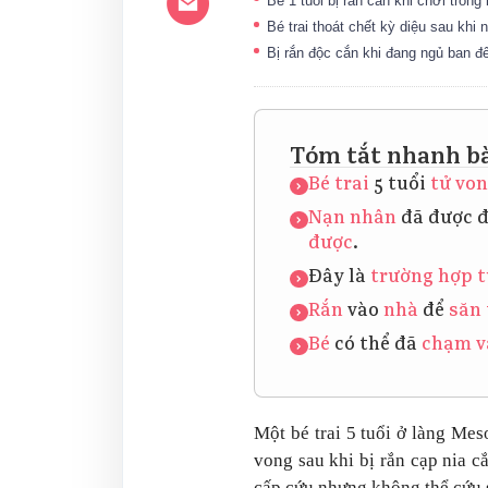
Bé 1 tuổi bị rắn cắn khi chơi tron
Bé trai thoát chết kỳ diệu sau khi 
Bị rắn độc cắn khi đang ngủ ban đ
Tóm tắt nhanh bà
Bé trai
5 tuổi
tử vo
Nạn nhân
đã được 
được
.
Đây là
trường hợp
t
Rắn
vào
nhà
để
săn 
Bé
có thể đã
chạm v
Một bé trai 5 tuổi ở làng Mes
vong sau khi bị rắn cạp nia 
cấp cứu nhưng không thể cứu 