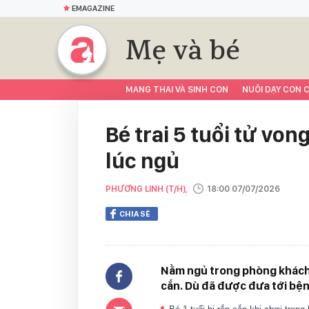
EMAGAZINE
Mẹ và bé
MANG THAI VÀ SINH CON
NUÔI DẠY CON C
Bé trai 5 tuổi tử von
lúc ngủ
PHƯƠNG LINH (T/H),
18:00 07/07/2026
CHIA SẺ
Nằm ngủ trong phòng khách cù
cắn. Dù đã được đưa tới bệ