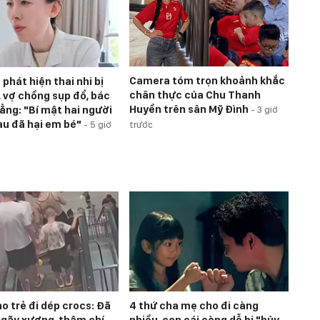
Camera tóm trọn khoảnh khắc
phát hiện thai nhi bị
chân thực của Chu Thanh
, vợ chồng sụp đổ, bác
Huyền trên sân Mỹ Đình
hẳng: "Bí mật hai người
-
3 giờ
au đã hại em bé"
-
5 giờ
trước
o trẻ đi dép crocs: Đã
4 thứ cha mẹ cho đi càng
ị gãy xương, thậm chí
nhiều, con cái càng dễ bị "hủy