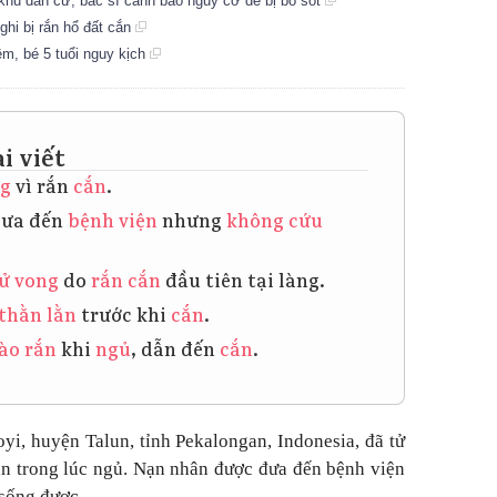
g khu dân cư, bác sĩ cảnh báo nguy cơ dễ bị bỏ sót
nghi bị rắn hổ đất cắn
êm, bé 5 tuổi nguy kịch
i viết
ng
vì rắn
cắn
.
đưa đến
bệnh viện
nhưng
không cứu
ử vong
do
rắn cắn
đầu tiên tại làng.
thằn lằn
trước khi
cắn
.
ào
rắn
khi
ngủ
, dẫn đến
cắn
.
oyi, huyện Talun, tỉnh Pekalongan, Indonesia, đã tử
cắn trong lúc ngủ. Nạn nhân được đưa đến bệnh viện
sống được.