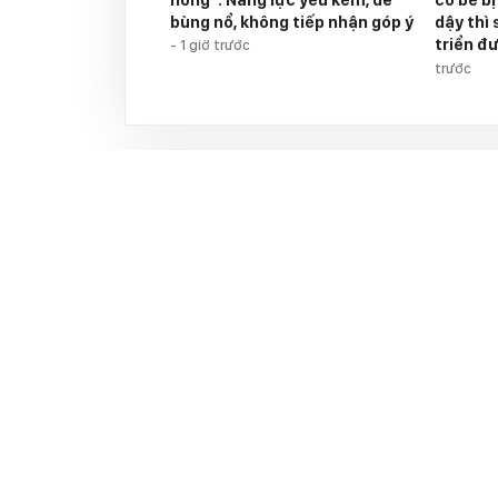
bùng nổ, không tiếp nhận góp ý
dậy thì
triển đ
-
1 giờ trước
trước
Tin nổi bật aFamily