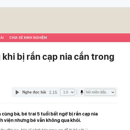
ÁI
CHIA SẺ KINH NGHIỆM
g khi bị rắn cạp nia cắn trong
1:15
Nghe đọc bài
ng bà, bé trai 5 tuổi bất ngờ bị rắn cạp nia
nh viện nhưng bé vẫn không qua khỏi.