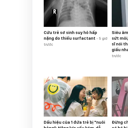
Cứu trẻ sơ sinh suy hô hấp
Siêu âm 
nặng do thiếu surfactant
sứt môi
-
5 giờ
sĩ nói t
trước
giấu nh
trước
Dấu hiệu của 1 đứa trẻ bị "nuôi
Đừng ch
hỏng": Năng lực yếu kém, dễ
có bé b