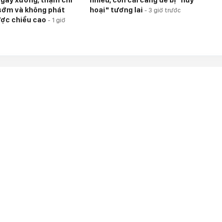
 sớm và không phát
hoại" tương lai
-
3 giờ trước
ược chiều cao
-
1 giờ