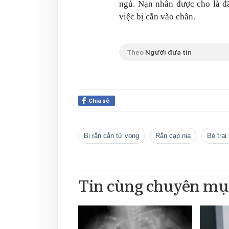
ngủ. Nạn nhân được cho là đ
việc bị cắn vào chân.
Theo
Người đưa tin
Chia sẻ
bị rắn cắn tử vong
rắn cạp nia
bé tra
Tin cùng chuyên mụ