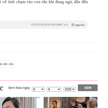
ã vô tình chạm vào con rắn khi đang ngủ, dẫn đến
07/07/2026 01:00 (GMT +7)
Copy link
i bị rắn cắn
c
Xem theo ngày
XEM