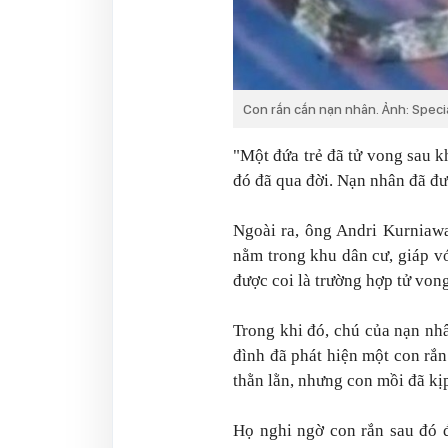
Con rắn cắn nạn nhân. Ảnh: Speci
"Một đứa trẻ đã tử vong sau k
đó đã qua đời. Nạn nhân đã đư
Ngoài ra, ông Andri Kurniawa
nằm trong khu dân cư, giáp v
được coi là trường hợp tử vong
Trong khi đó, chú của nạn nhân
đình đã phát hiện một con rắ
thằn lằn, nhưng con mồi đã kịp
Họ nghi ngờ con rắn sau đó 