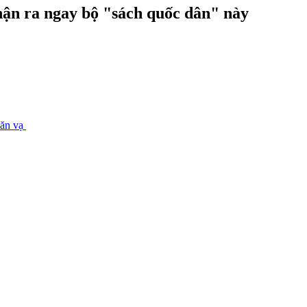
hận ra ngay bộ "sách quốc dân" này
 ăn vạ