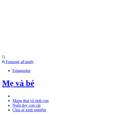
Fanpage aFamily
Emagazine
Mẹ và bé
Mang thai và sinh con
Nuôi dạy con cái
Chia sẻ kinh nghiệm