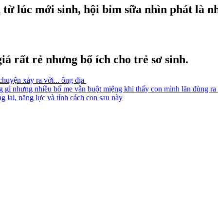
ừ lúc mới sinh, hội bỉm sữa nhìn phát là n
iá rất rẻ nhưng bổ ích cho trẻ sơ sinh.
chuyện xảy ra với... ông địa
ng gì nhưng nhiều bố mẹ vẫn buột miệng khi thấy con mình lăn đùng ra
g lai, năng lực và tính cách con sau này