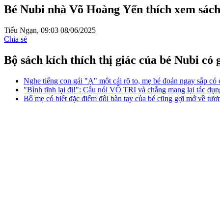
Bé Nubi nhà Võ Hoàng Yến thích xem sách t
Tiểu Ngạn,
09:03 08/06/2025
Chia sẻ
Bộ sách kích thích thị giác của bé Nubi có g
Nghe tiếng con gái "Ạ" một cái rõ to, mẹ bé đoán ngay sắp có 
"Bình tĩnh lại đi!": Câu nói VÔ TRI và chẳng mang lại tác dụ
Bố mẹ có biết đặc điểm đôi bàn tay của bé cũng gợi mở về tươn