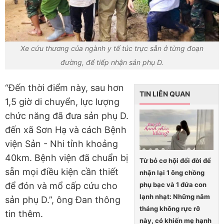
Xe cứu thương của ngành y tế túc trực sẵn ở từng đoạn
đường, để tiếp nhận sản phụ D.
“Đến thời điểm này, sau hơn
TIN LIÊN QUAN
1,5 giờ di chuyển, lực lượng
chức năng đã đưa sản phụ D.
đến xã Sơn Hạ và cách Bệnh
viện Sản - Nhi tỉnh khoảng
40km. Bệnh viện đã chuẩn bị
Từ bỏ cơ hội đổi đời để
sẵn mọi điều kiện cần thiết
nhận lại 1 ông chồng
phụ bạc và 1 đứa con
để đón và mổ cấp cứu cho
lạnh nhạt: Những năm
sản phụ D.”, ông Đan thông
tháng không rực rỡ
tin thêm.
này, có khiến mẹ hạnh