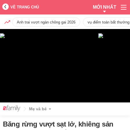
MỚI NHẤT
VỀ TRANG CHỦ
Anh trai vượt ngàn chông gai 2026
vụ điểm toán bất thường
Mẹ và bé
Băng rừng vượt sạt lở, khiêng sản