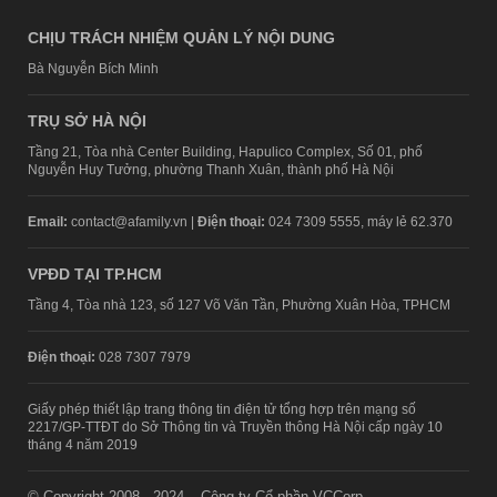
CHỊU TRÁCH NHIỆM QUẢN LÝ NỘI DUNG
Bà Nguyễn Bích Minh
TRỤ SỞ HÀ NỘI
Tầng 21, Tòa nhà Center Building, Hapulico Complex, Số 01, phố
Nguyễn Huy Tưởng, phường Thanh Xuân, thành phố Hà Nội
Email:
contact@afamily.vn |
Điện thoại:
024 7309 5555, máy lẻ 62.370
VPĐD TẠI TP.HCM
Tầng 4, Tòa nhà 123, số 127 Võ Văn Tần, Phường Xuân Hòa, TPHCM
Điện thoại:
028 7307 7979
Giấy phép thiết lập trang thông tin điện tử tổng hợp trên mạng số
2217/GP-TTĐT do Sở Thông tin và Truyền thông Hà Nội cấp ngày 10
tháng 4 năm 2019
© Copyright 2008 - 2024 – Công ty Cổ phần VCCorp