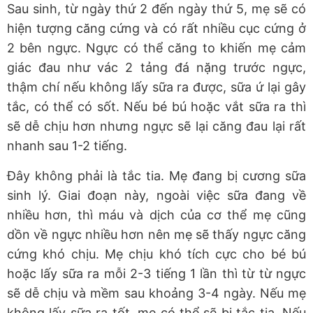
Sau sinh, từ ngày thứ 2 đến ngày thứ 5, mẹ sẽ có
hiện tượng căng cứng và có rất nhiều cục cứng ở
2 bên ngực. Ngực có thể căng to khiến mẹ cảm
giác đau như vác 2 tảng đá nặng trước ngực,
thậm chí nếu không lấy sữa ra được, sữa ứ lại gây
tắc, có thể có sốt. Nếu bé bú hoặc vắt sữa ra thì
sẽ dễ chịu hơn nhưng ngực sẽ lại căng đau lại rất
nhanh sau 1-2 tiếng.
Đây không phải là tắc tia. Mẹ đang bị cương sữa
sinh lý. Giai đoạn này, ngoài việc sữa đang về
nhiều hơn, thì máu và dịch của cơ thể mẹ cũng
dồn về ngực nhiều hơn nên mẹ sẽ thấy ngực căng
cứng khó chịu. Mẹ chịu khó tích cực cho bé bú
hoặc lấy sữa ra mỗi 2-3 tiếng 1 lần thì từ từ ngực
sẽ dễ chịu và mềm sau khoảng 3-4 ngày. Nếu mẹ
không lấy sữa ra tốt, mẹ có thể sẽ bị tắc tia. Nếu