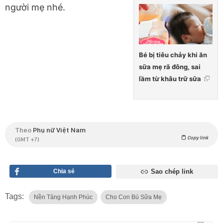
người mẹ nhé.
Bé bị tiêu chảy khi ăn
sữa mẹ rã đông, sai
lầm từ khâu trữ sữa
Theo
Phụ nữ Việt Nam
Copy link
(GMT +7)
Chia sẻ
Sao chép link
Tags:
Nền Tảng Hạnh Phúc
Cho Con Bú Sữa Mẹ