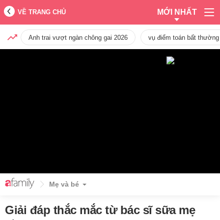
MỚI NHẤT
VỀ TRANG CHỦ
Anh trai vượt ngàn chông gai 2026
vụ điểm toán bất thường
Mẹ và bé
Giải đáp thắc mắc từ bác sĩ sữa mẹ