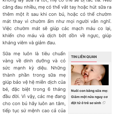
căng đau nhiều, mẹ có thể vắt tay hoặc hút sữa ra
thêm một ít sau khi con bú, hoặc có thể chườm
mát thay vì chườm ấm như mọi người vẫn nghĩ.
Việc chườm mát sẽ giúp các mạch máu co lại,
khiến cho máu và dịch bớt dồn về ngực, giúp
kháng viêm và giảm đau.
Sữa mẹ luôn là tiêu chuẩn
TIN LIÊN QUAN
vàng về dinh dưỡng và có
sức mạnh kỳ diệu. Những
thành phần trong sữa mẹ
giúp bảo vệ hệ miễn dịch của
bé, đặc biệt trong 6 tháng
Nuôi con bằng sữa mẹ:
đầu đời. Vì vậy, các mẹ đang
Giảm một nửa nguy cơ
đột tử ở trẻ sơ sinh
cho con bú hãy luôn an tâm,
tiếp tục sứ mệnh cao cả của