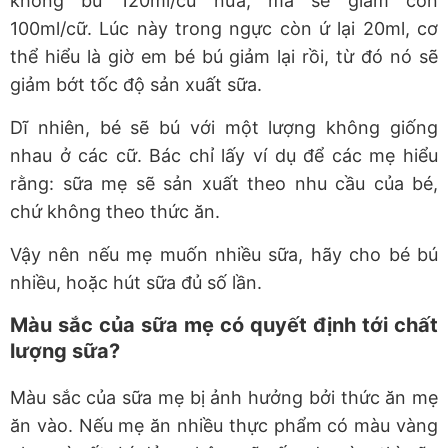
không bú 120ml/cữ nữa, mà sẽ giảm còn
100ml/cữ. Lúc này trong ngực còn ứ lại 20ml, cơ
thể hiểu là giờ em bé bú giảm lại rồi, từ đó nó sẽ
giảm bớt tốc độ sản xuất sữa.
Dĩ nhiên, bé sẽ bú với một lượng không giống
nhau ở các cữ. Bác chỉ lấy ví dụ để các mẹ hiểu
rằng: sữa mẹ sẽ sản xuất theo nhu cầu của bé,
chứ không theo thức ăn.
Vậy nên nếu mẹ muốn nhiều sữa, hãy cho bé bú
nhiều, hoặc hút sữa đủ số lần.
Màu sắc của sữa mẹ có quyết định tới chất
lượng sữa?
Màu sắc của sữa mẹ bị ảnh hưởng bởi thức ăn mẹ
ăn vào. Nếu mẹ ăn nhiều thực phẩm có màu vàng