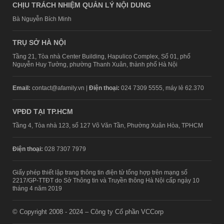
CHỊU TRÁCH NHIỆM QUẢN LÝ NỘI DUNG
Bà Nguyễn Bích Minh
TRỤ SỞ HÀ NỘI
Tầng 21, Tòa nhà Center Building, Hapulico Complex, Số 01, phố
Nguyễn Huy Tưởng, phường Thanh Xuân, thành phố Hà Nội
Email:
contact@afamily.vn |
Điện thoại:
024 7309 5555, máy lẻ 62.370
VPĐD TẠI TP.HCM
Tầng 4, Tòa nhà 123, số 127 Võ Văn Tần, Phường Xuân Hòa, TPHCM
Điện thoại:
028 7307 7979
Giấy phép thiết lập trang thông tin điện tử tổng hợp trên mạng số
2217/GP-TTĐT do Sở Thông tin và Truyền thông Hà Nội cấp ngày 10
tháng 4 năm 2019
© Copyright 2008 - 2024 – Công ty Cổ phần VCCorp