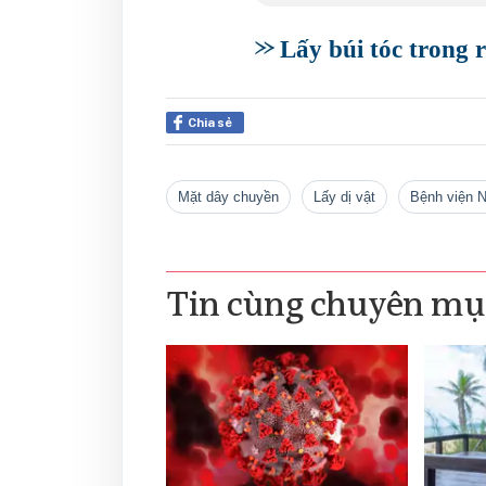
Lấy búi tóc trong 
Chia sẻ
mặt dây chuyền
lấy dị vật
Bệnh viện
Tin cùng chuyên mụ