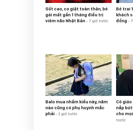
Sốt cao, co giật toàn thân, bé
Bé trai 
gái mất gần 1 tháng điều trị
khách sạ
viêm não Nhật Bản
đồng
-
7 giờ trước
-
7
Balo mua nhầm kiểu này, năm
Cô giáo
nào cũng có phụ huynh mắc
nắp bút
phải
cho mọi
-
2 giờ trước
trước