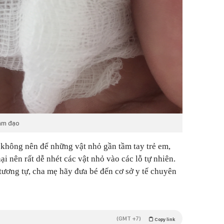
 âm đạo
không nên để những vật nhỏ gần tầm tay trẻ em,
ại nên rất dễ nhét các vật nhỏ vào các lỗ tự nhiên.
tương tự, cha mẹ hãy đưa bé đến cơ sở y tế chuyên
(GMT +7)
Copy link