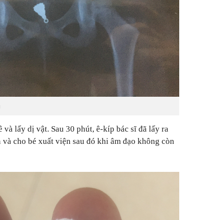
g
và lấy dị vật. Sau 30 phút, ê-kíp bác sĩ đã lấy ra
n và cho bé xuất viện sau đó khi âm đạo không còn