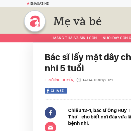
EMAGAZINE
Mẹ và bé
MANG THAI VÀ SINH CON
NUÔI DẠY CON C
Bác sĩ lấy mặt dây c
nhi 5 tuổi
TRƯƠNG HUYỀN,
14:34 13/01/2021
CHIA SẺ
Chiều 12-1, bác sĩ Ông Huy
Thơ - cho biết nơi đây vừa l
bệnh nhi.