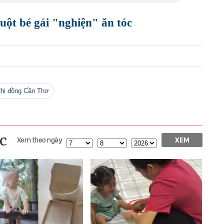
ruột bé gái "nghiện" ăn tóc
 Nhi đồng Cần Thơ
c
Xem theo ngày
XEM