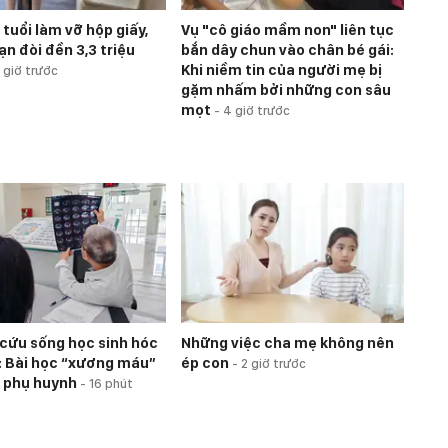
1 tuổi làm vỡ hộp giấy,
Vụ "cô giáo mầm non" liên tục
n đòi đền 3,3 triệu
bắn dây chun vào chân bé gái:
Khi niềm tin của người mẹ bị
 giờ trước
gặm nhấm bởi những con sâu
mọt
-
4 giờ trước
 cứu sống học sinh hóc
Những việc cha mẹ không nên
: Bài học “xương máu”
ép con
-
2 giờ trước
 phụ huynh
-
16 phút