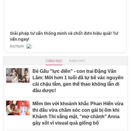
Giải pháp tư vấn thông minh và chốt đơn hiệu quả! Tư
vấn ngay!
bizfly.vn
CÙNG MỤC
ĐANG HOT
Bé Gấu "lực điền" - con trai Đặng Văn
Lâm: Mới hơn 1 tuổi đã tự bê vác nguyên
cái chậu tắm, gen thể thao không lẫn đi
đâu được!
Mềm tim với khoảnh khắc Phan Hiển vừa
thi đấu vừa chăm sóc con gái bị ốm khi
Khánh Thi vắng mặt, "mợ chảnh" Anna
gây sốt vì visual quá giống bố