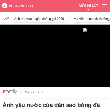
MỚI NHẤT
VỀ TRANG CHỦ
Anh trai vượt ngàn chông gai 2026
vụ điểm toán bất thường
Mẹ và bé
Ảnh yêu nước của dàn sao bóng đá