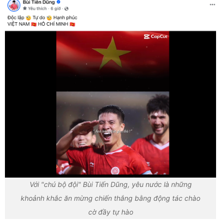
Với "chú bộ đội" Bùi Tiến Dũng, yêu nước là những
khoảnh khắc ăn mừng chiến thắng bằng động tác chào
cờ đầy tự hào