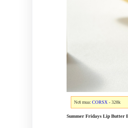
Nơi mua:
CORSX
- 328k
Summer Fridays Lip Butter 