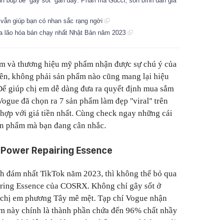
h búp bê ''gây sốt'' gần đây: Phấn má Gucci, son bình dân giá
 vẫn giúp bạn có nhan sắc rạng ngời
a lão hóa bán chạy nhất Nhật Bản năm 2023
ẩm và thương hiệu mỹ phẩm nhận được sự chú ý của
ên, không phải sản phẩm nào cũng mang lại hiệu
Để giúp chị em dễ dàng đưa ra quyết định mua sắm
ogue đã chọn ra 7 sản phẩm làm đẹp ''viral'' trên
 hợp với giá tiền nhất. Cùng check ngay những cái
 sản phẩm mà bạn đang cân nhắc.
 Power Repairing Essence
nh đám nhất TikTok năm 2023, thì không thể bỏ qua
ring Essence của COSRX. Không chỉ gây sốt ở
 chị em phương Tây mê mệt. Tạp chí Vogue nhận
ẩm này chính là thành phần chứa đến 96% chất nhầy