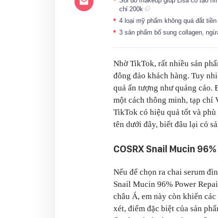
Soi đồ makeup giúp Lisa có tạo hìn
chỉ 200k
4 loại mỹ phẩm không quá đắt tiền
3 sản phẩm bổ sung collagen, ngừ
Nhờ TikTok, rất nhiều sản ph
đông đảo khách hàng. Tuy nhi
quả ấn tượng như quảng cáo. 
một cách thông minh, tạp chí V
TikTok có hiệu quả tốt và phù
tên dưới đây, biết đâu lại có
COSRX Snail Mucin 96%
Nếu để chọn ra chai serum đì
Snail Mucin 96% Power Repai
châu Á, em này còn khiến các
xét, điểm đặc biệt của sản ph