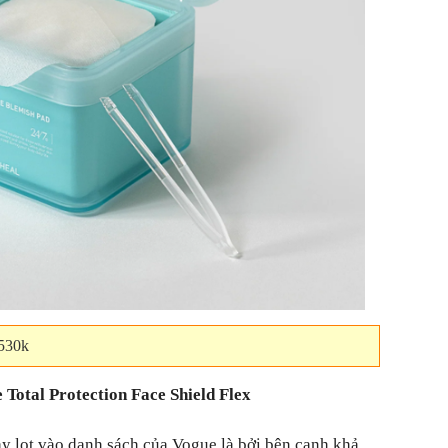
 530k
 Total Protection Face Shield Flex
y lọt vào danh sách của Vogue là bởi bên cạnh khả