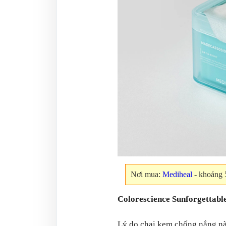
Nơi mua:
Mediheal
- khoảng
Colorescience Sunforgettable
Lý do chai kem chống nắng nà