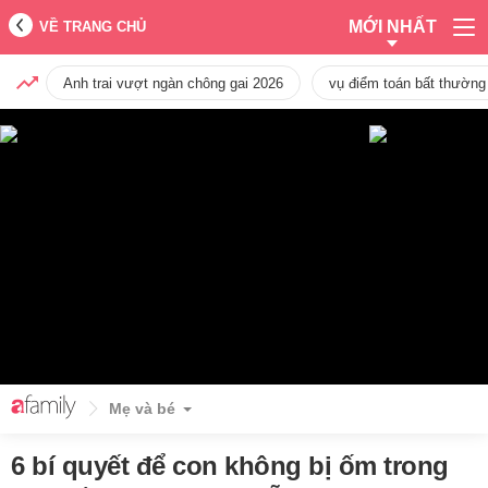
MỚI NHẤT
VỀ TRANG CHỦ
Anh trai vượt ngàn chông gai 2026
vụ điểm toán bất thường
Mẹ và bé
6 bí quyết để con không bị ốm trong