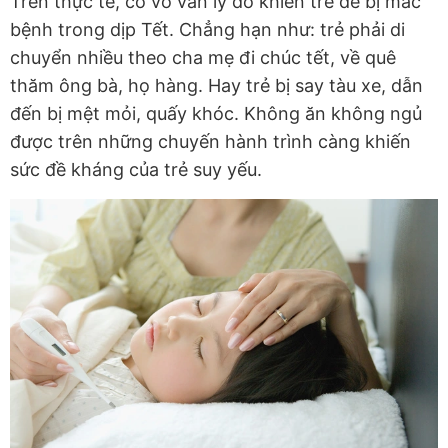
Trên thực tế, có vô vàn lý do khiến trẻ dễ bị mắc
bệnh trong dịp Tết. Chẳng hạn như: trẻ phải di
chuyển nhiều theo cha mẹ đi chúc tết, về quê
thăm ông bà, họ hàng. Hay trẻ bị say tàu xe, dẫn
đến bị mệt mỏi, quấy khóc. Không ăn không ngủ
được trên những chuyến hành trình càng khiến
sức đề kháng của trẻ suy yếu.