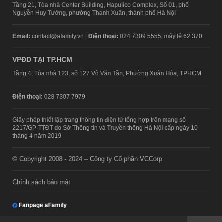
Tầng 21, Tòa nhà Center Building, Hapulico Complex, Số 01, phố
Nguyễn Huy Tưởng, phường Thanh Xuân, thành phố Hà Nội
Email:
contact@afamily.vn |
Điện thoại:
024 7309 5555, máy lẻ 62.370
VPĐD TẠI TP.HCM
Tầng 4, Tòa nhà 123, số 127 Võ Văn Tần, Phường Xuân Hòa, TPHCM
Điện thoại:
028 7307 7979
Giấy phép thiết lập trang thông tin điện tử tổng hợp trên mạng số
2217/GP-TTĐT do Sở Thông tin và Truyền thông Hà Nội cấp ngày 10
tháng 4 năm 2019
© Copyright 2008 - 2024 – Công ty Cổ phần VCCorp
Chính sách bảo mật
Fanpage aFamily