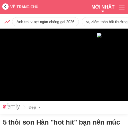
MỚI NHẤT
VỀ TRANG CHỦ
Anh trai vượt ngàn chông gai 2026
vụ điểm toán bất thường
Đẹp
5 thỏi son Hàn "hot hit" bạn nên múc