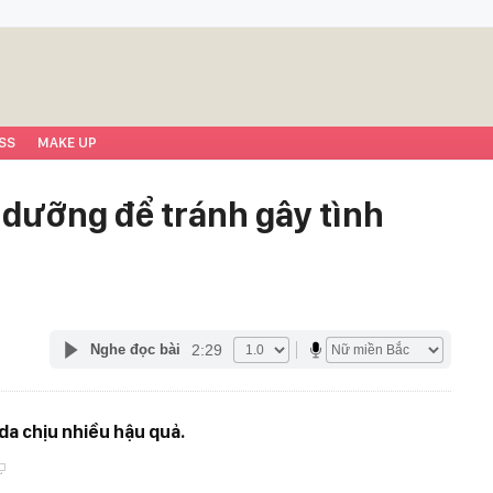
SS
MAKE UP
 dưỡng để tránh gây tình
a
2:29
Nghe đọc bài
da chịu nhiều hậu quả.