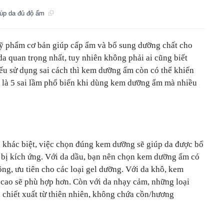
giúp da đủ độ ẩm
 phẩm cơ bản giúp cấp ẩm và bổ sung dưỡng chất cho
da quan trọng nhất, tuy nhiên không phải ai cũng biết
u sử dụng sai cách thì kem dưỡng ẩm còn có thể khiến
ây là 5 sai lầm phổ biến khi dùng kem dưỡng ẩm mà nhiều
a khác biệt, việc chọn đúng kem dưỡng sẽ giúp da được bổ
h bị kích ứng. Với da dầu, bạn nên chọn kem dưỡng ẩm có
ông, ưu tiên cho các loại gel dưỡng. Với da khô, kem
cao sẽ phù hợp hơn. Còn với da nhạy cảm, những loại
 chiết xuất từ thiên nhiên, không chứa cồn/hương