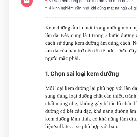
Vì sao nên dùng gel dưỡng ẩm vào mùa hè?
4 kinh nghiệm cần nhớ khi dùng mặt nạ ngủ để 
Kem dưỡng ẩm là một trong những món mỹ
làn da. Đây cũng là 1 trong 3 bước dưỡng 
cách sử dụng kem dưỡng ẩm đúng cách. Nế
làn da của bạn trở nên tồi tệ hơn. Dưới đ
người mắc phải.
1. Chọn sai loại kem dưỡng
Mỗi loại kem dưỡng lại phù hợp với làn d
sung đúng loại dưỡng chất cần thiết, trán
chất mỏng nhẹ, không gây bí tắc lỗ chân l
dưỡng có kết cấu đặc, khả năng dưỡng ẩm 
kem dưỡng lành tính, có khả năng làm dịu,
liệu/sulfate… sẽ phù hợp với bạn.