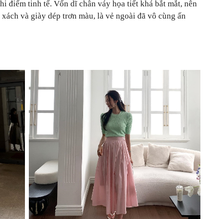
i điểm tinh tế. Vốn dĩ chân váy họa tiết khá bắt mắt, nên
i xách và giày dép trơn màu, là vẻ ngoài đã vô cùng ấn