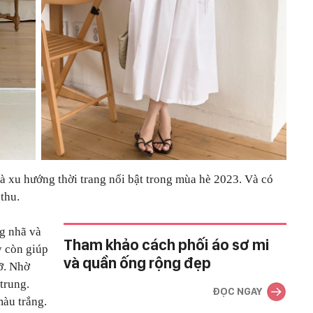
à xu hướng thời trang nổi bật trong mùa hè 2023. Và có
thu.
ng nhã và
Tham khảo cách phối áo sơ mi
y còn giúp
và quần ống rộng đẹp
rỡ. Nhờ
trung.
ĐỌC NGAY
àu trắng.