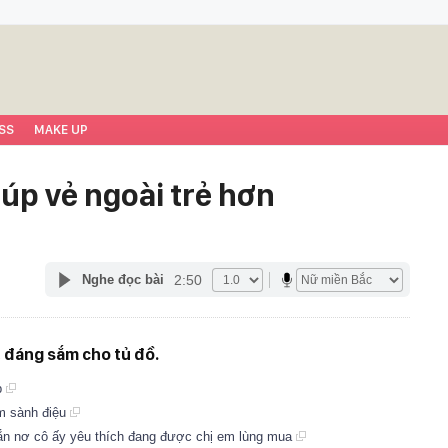
SS
MAKE UP
iúp vẻ ngoài trẻ hơn
2:50
Nghe đọc bài
u, đáng sắm cho tủ đồ.
p
êm sành điệu
gắn nơ cô ấy yêu thích đang được chị em lùng mua