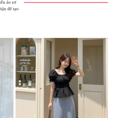
iểu áo sơ
hặn để tạo