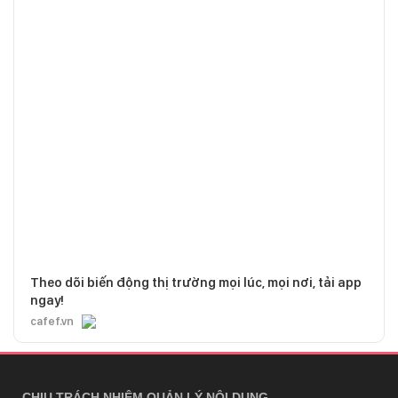
Theo dõi biến động thị trường mọi lúc, mọi nơi, tải app
ngay!
cafef.vn
CHỊU TRÁCH NHIỆM QUẢN LÝ NỘI DUNG