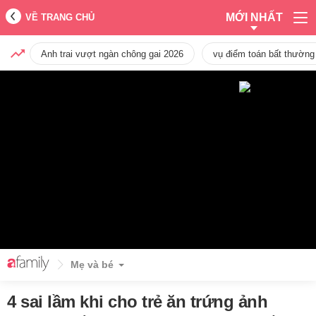
MỚI NHẤT
VỀ TRANG CHỦ
Anh trai vượt ngàn chông gai 2026
vụ điểm toán bất thường
Mẹ và bé
4 sai lầm khi cho trẻ ăn trứng ảnh