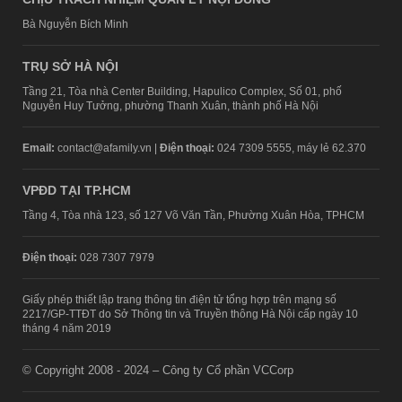
Bà Nguyễn Bích Minh
TRỤ SỞ HÀ NỘI
Tầng 21, Tòa nhà Center Building, Hapulico Complex, Số 01, phố
Nguyễn Huy Tưởng, phường Thanh Xuân, thành phố Hà Nội
Email:
contact@afamily.vn |
Điện thoại:
024 7309 5555, máy lẻ 62.370
VPĐD TẠI TP.HCM
Tầng 4, Tòa nhà 123, số 127 Võ Văn Tần, Phường Xuân Hòa, TPHCM
Điện thoại:
028 7307 7979
Giấy phép thiết lập trang thông tin điện tử tổng hợp trên mạng số
2217/GP-TTĐT do Sở Thông tin và Truyền thông Hà Nội cấp ngày 10
tháng 4 năm 2019
© Copyright 2008 - 2024 – Công ty Cổ phần VCCorp