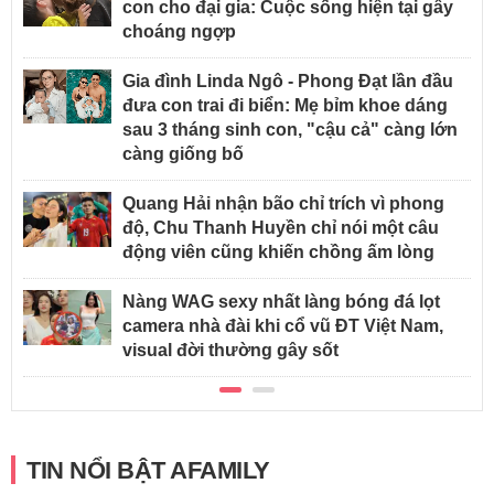
con cho đại gia: Cuộc sống hiện tại gây
choáng ngợp
Gia đình Linda Ngô - Phong Đạt lần đầu
đưa con trai đi biển: Mẹ bỉm khoe dáng
sau 3 tháng sinh con, "cậu cả" càng lớn
càng giống bố
Quang Hải nhận bão chỉ trích vì phong
độ, Chu Thanh Huyền chỉ nói một câu
động viên cũng khiến chồng ấm lòng
Nàng WAG sexy nhất làng bóng đá lọt
camera nhà đài khi cổ vũ ĐT Việt Nam,
visual đời thường gây sốt
TIN NỔI BẬT AFAMILY