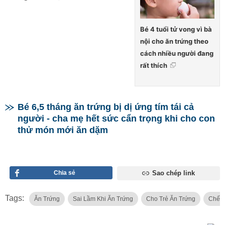
Bé 4 tuổi tử vong vì bà
nội cho ăn trứng theo
cách nhiều người đang
rất thích
Bé 6,5 tháng ăn trứng bị dị ứng tím tái cả
người - cha mẹ hết sức cẩn trọng khi cho con
thử món mới ăn dặm
Chia sẻ
Sao chép link
Tags:
Ăn Trứng
Sai Lầm Khi Ăn Trứng
Cho Trẻ Ăn Trứng
Chế Đ