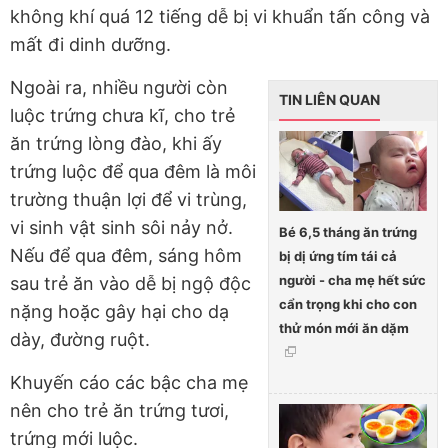
không khí quá 12 tiếng dễ bị vi khuẩn tấn công và
mất đi dinh dưỡng.
Ngoài ra, nhiều người còn
TIN LIÊN QUAN
luộc trứng chưa kĩ, cho trẻ
ăn trứng lòng đào, khi ấy
trứng luộc để qua đêm là môi
trường thuận lợi để vi trùng,
vi sinh vật sinh sôi nảy nở.
Bé 6,5 tháng ăn trứng
Nếu để qua đêm, sáng hôm
bị dị ứng tím tái cả
người - cha mẹ hết sức
sau trẻ ăn vào dễ bị ngộ độc
cẩn trọng khi cho con
nặng hoặc gây hại cho dạ
thử món mới ăn dặm
dày, đường ruột.
Khuyến cáo các bậc cha mẹ
nên cho trẻ ăn trứng tươi,
trứng mới luộc.