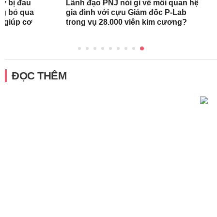
nữ bị đau
Lãnh đạo PNJ nói gì về mối quan hệ
ng bỏ qua
gia đình với cựu Giám đốc P-Lab
c giúp cơ
trong vụ 28.000 viên kim cương?
ĐỌC THÊM