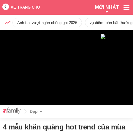
MỚI NHẤT
VỀ TRANG CHỦ
Anh trai vượt ngàn chông gai 2026
vụ điểm toán bất thường
Đẹp
4 mẫu khăn quàng hot trend của mùa