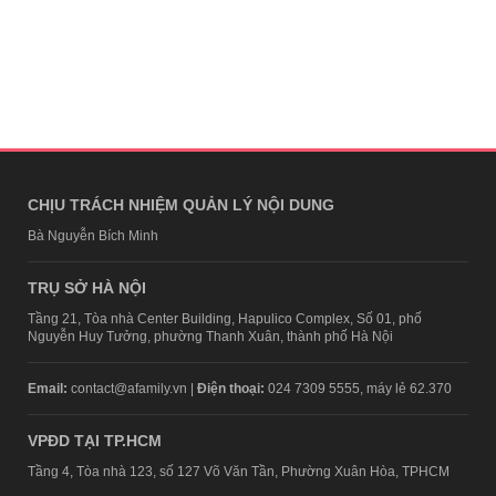
CHỊU TRÁCH NHIỆM QUẢN LÝ NỘI DUNG
Bà Nguyễn Bích Minh
TRỤ SỞ HÀ NỘI
Tầng 21, Tòa nhà Center Building, Hapulico Complex, Số 01, phố
Nguyễn Huy Tưởng, phường Thanh Xuân, thành phố Hà Nội
Email:
contact@afamily.vn |
Điện thoại:
024 7309 5555, máy lẻ 62.370
VPĐD TẠI TP.HCM
Tầng 4, Tòa nhà 123, số 127 Võ Văn Tần, Phường Xuân Hòa, TPHCM