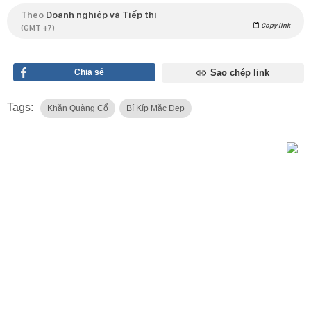
Theo
Doanh nghiệp và Tiếp thị
Copy link
(GMT +7)
Chia sẻ
Sao chép link
Tags:
Khăn Quàng Cổ
Bí Kíp Mặc Đẹp