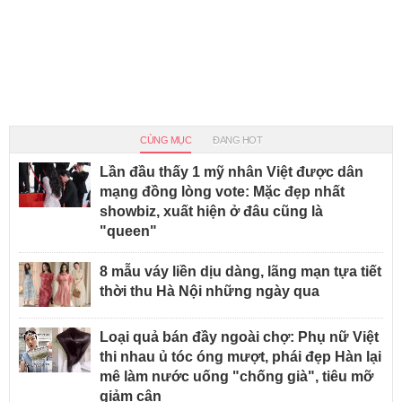
CÙNG MỤC
ĐANG HOT
Lần đầu thấy 1 mỹ nhân Việt được dân
mạng đồng lòng vote: Mặc đẹp nhất
showbiz, xuất hiện ở đâu cũng là
"queen"
8 mẫu váy liền dịu dàng, lãng mạn tựa tiết
thời thu Hà Nội những ngày qua
Loại quả bán đầy ngoài chợ: Phụ nữ Việt
thi nhau ủ tóc óng mượt, phái đẹp Hàn lại
mê làm nước uống "chống già", tiêu mỡ
giảm cân