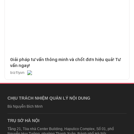
Giải pháp tư vấn thông minh và chốt đơn hiệu quả! Tư
vấn ngay!
bizfly.vn
CHỊU TRÁCH NHIỆM QUẢN LÝ NỘI DUNG
Bà Nguyễn Bích Minh
TRỤ SỞ HÀ NỘI
Tầng 21, Tòa nhà Center Building, Hapulico Complex, Số 01, phố
Nguyễn Huy Tưởng, phường Thanh Xuân, thành phố Hà Nội