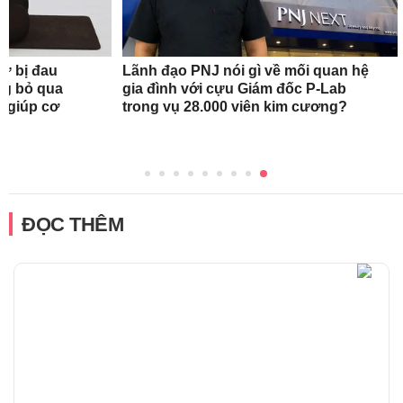
nữ bị đau
Lãnh đạo PNJ nói gì về mối quan hệ
ng bỏ qua
gia đình với cựu Giám đốc P-Lab
c giúp cơ
trong vụ 28.000 viên kim cương?
ĐỌC THÊM