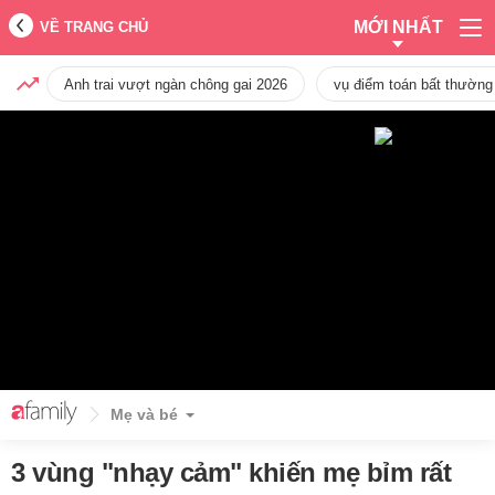
MỚI NHẤT
VỀ TRANG CHỦ
Anh trai vượt ngàn chông gai 2026
vụ điểm toán bất thường
Mẹ và bé
3 vùng "nhạy cảm" khiến mẹ bỉm rất