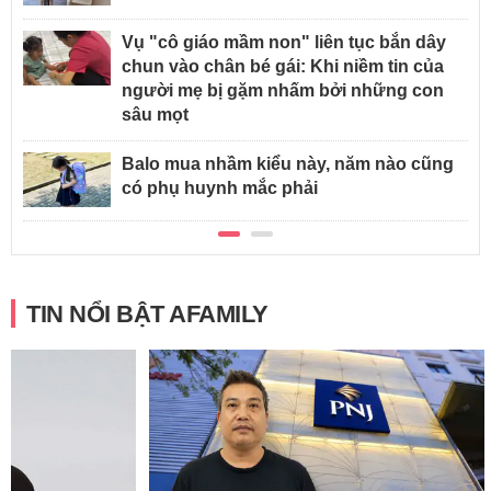
Vụ "cô giáo mầm non" liên tục bắn dây
chun vào chân bé gái: Khi niềm tin của
người mẹ bị gặm nhấm bởi những con
sâu mọt
Balo mua nhầm kiểu này, năm nào cũng
có phụ huynh mắc phải
TIN NỔI BẬT AFAMILY