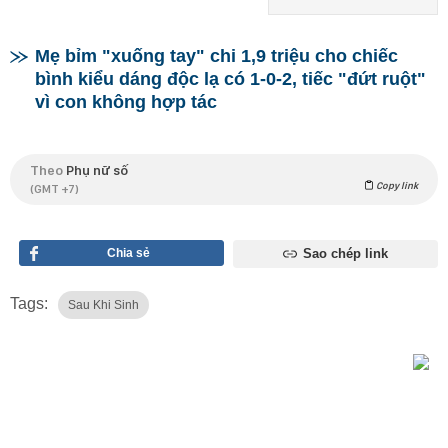
Mẹ bỉm "xuống tay" chi 1,9 triệu cho chiếc
bình kiểu dáng độc lạ có 1-0-2, tiếc "đứt ruột"
vì con không hợp tác
Theo
Phụ nữ số
Copy link
(GMT +7)
Chia sẻ
Sao chép link
Tags:
Sau Khi Sinh