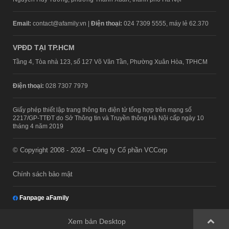
Email:
contact@afamily.vn |
Điện thoại:
024 7309 5555, máy lẻ 62.370
VPĐD TẠI TP.HCM
Tầng 4, Tòa nhà 123, số 127 Võ Văn Tần, Phường Xuân Hòa, TPHCM
Điện thoại:
028 7307 7979
Giấy phép thiết lập trang thông tin điện tử tổng hợp trên mạng số
2217/GP-TTĐT do Sở Thông tin và Truyền thông Hà Nội cấp ngày 10
tháng 4 năm 2019
© Copyright 2008 - 2024 – Công ty Cổ phần VCCorp
Chính sách bảo mật
Fanpage aFamily
Xem bản Desktop