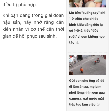
điều trị phù hợp.
Mẹ bỉm "xuống tay" chi
Khi bạn đang trong giai đoạn
1,9 triệu cho chiếc
hậu sản, hãy nhớ rằng cần
bình kiểu dáng độc lạ
kiên nhẫn vì cơ thể cần thời
có 1-0-2, tiếc "đứt
gian để hồi phục sau sinh.
ruột" vì con không hợp
tác
Gửi con cho ông bà để
đi làm ăn xa, mẹ bỉm
nhói lòng nhìn con qua
camera, gạt nước mắt
tiếp tục làm việc